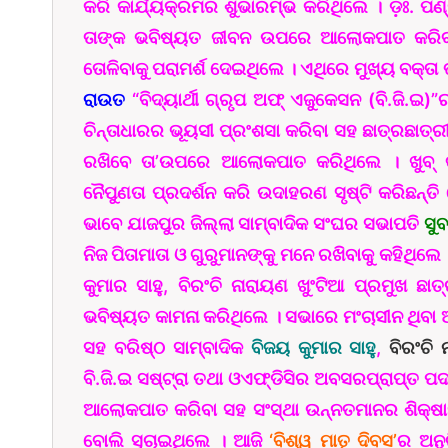
କରି କାର୍ଯ୍ୟକ୍ରମର ଶୁଭାରମ୍ଭ କରିଥିଲେ । ଡ଼ଃ. ପଣ୍
ତାଙ୍କ ଭବିଷ୍ୟତ ଜୀବନ ଉପରେ ଆଲୋକପାତ କରି
ତୋଳିବାକୁ ପରାମର୍ଶ ଦେଇଥିଲେ । ଏଥିରେ ମୁଖ୍ୟ ବକ
ରାଉତ
“ବିଦ୍ୟାର୍ଥୀ ଗ୍ରୃପ ଅଫ୍ ଏଜୁକେସନ (ବି.ଜି.ଇ)
ଚିନ୍ତାଧାରର ଭୂୟସୀ ପ୍ରଂଶସା କରିବା ସହ ଛାତ୍ରଛାତ
ରଖିବେ ତା’ଉପରେ ଆଲୋକପାତ କରିଥିଲେ । ଖୁବ୍ 
ନୈପୁଣତା ପ୍ରଦର୍ଶନ କରି ଉଦାହରଣ ସୃଷ୍ଟି କରିଛନ୍ତି
ଭାବେ ଯାଜପୁର ଜିଲ୍ଲା ସାମ୍ବାଦିକ ସଂଘର ସଭାପତି
ସୁ
ନିଜ ପିତାମାତା ଓ ଗୁରୁମାନଙ୍କୁ ମନେ ରଖିବାକୁ କହିଥିଲ
କୁମାର ସାହୁ, ବିରଂଚି ନାରାୟଣ ଖୁଂଟିଆ ପ୍ରମୁଖ ଛା
ଭବିଷ୍ୟତ କାମନା କରିଥିଲେ । ସଭାରେ ମଂଚାସୀନ ଥିବା ଅ
ସହ ବରିଷ୍ଠ ସାମ୍ବାଦିକ
ବିଜୟ କୁମାର ସାହୁ
,
ବିରଂଚି 
ବି.ଜି.ଇ ସଷ୍ଟ୍ରା ତଥା ଓଏଫ୍‌ଡିସିର ଅବସରପ୍ରାପ୍ତ ପ
ଆଲୋକପାତ କରିବା ସହ ସଂସ୍ଥା ଉନ୍ନତମାନର ଶିକ୍ଷାଦ
ବୋଲି ସୂଚାଇଥିଲେ । ଆଜି
‘ବିଶ୍ୱ ମାତୃ ଦିବସ’
ର ଅନୁ