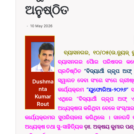
ଅନୁଷ୍ଠିତ
10 May 2026
ବ୍ୟାସନଗର, ୧୦/୦୫(ଉ.ନ୍ୟୁଜ୍ ବ
ବ୍ୟାସନଗର ପୈାର ପରିଷଦର କଲେ
ପ୍ରତିଷ୍ଠିତ
“ବିଦ୍ୟାର୍ଥୀ ଗ୍ରୃପ ଅଫ
ସ୍ୱାଗତ ଦେବା ସଂଗେ ସଂଗେ ଗ୍ରୀଷ୍ମ
Dushma
nta
କାର୍ଯ୍ୟକ୍ରମ
“ୟୁଫୋରିଆ-୨୦୨୬”
ସ
Kumar
ଏଥିରେ “ବିଦ୍ୟାର୍ଥୀ ଗ୍ରୃପ ଅଫ୍
Rout
ଅଧ୍ୟକ୍ଷତା କରିଥିବା ବେଳେ ସଂସ୍ଥାର
କାର୍ଯ୍ୟକ୍ରମର ସୁପରିଚାଳନା କରିଥିଲେ । ଦାନଗଦି
ଅଧ୍ୟକ୍ଷ ତଥା ସୁ-ସାହିତ୍ୟିକ
ଡ଼ଃ. ଅକ୍ଷୟ କୁମାର ପଣ୍