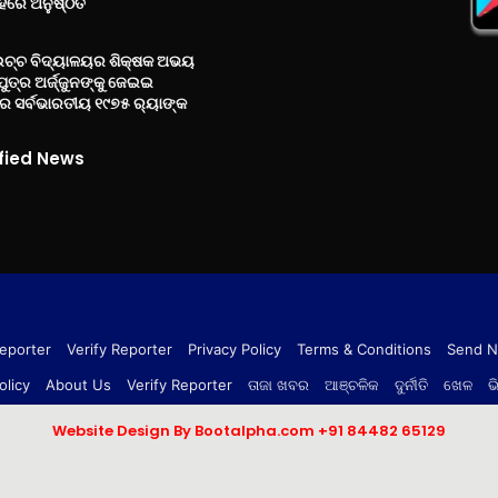
ରେ ଅନୁଷ୍ଠିତ
ଉଚ୍ଚ ବିଦ୍ୟାଳୟର ଶିକ୍ଷକ ଅଭୟ
ପୁତ୍ର ଅର୍ଜ୍ଜୁନଙ୍କୁ ଜେଇଇ
 ସର୍ବଭାରତୀୟ ୧୯୭୫ ର‌୍ୟାଙ୍କ
fied News
eporter
Verify Reporter
Privacy Policy
Terms & Conditions
Send 
olicy
About Us
Verify Reporter
ତାଜା ଖବର
ଆଞ୍ଚଳିକ
ଦୁର୍ନୀତି
ଖେଳ
ଭ
Website Design By Bootalpha.com
+91 84482 65129