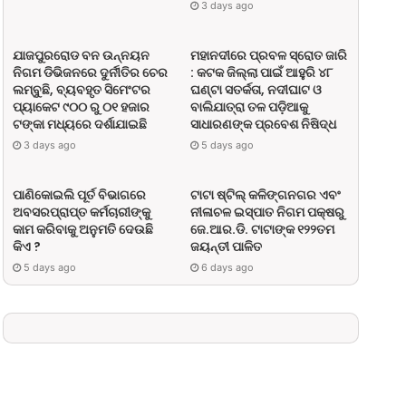
3 days ago
ଯାଜପୁରରୋଡ ବନ ଉନ୍ନୟନ
ମହାନଦୀରେ ପ୍ରବଳ ସ୍ରୋତ ଜାରି
ନିଗମ ଡିଭିଜନରେ ଦୁର୍ନୀତିର ଚେର
: କଟକ ଜିଲ୍ଲା ପାଇଁ ଆହୁରି ୪୮
ଲମ୍ବୁଛି, ବ୍ୟବହୃତ ସିମେଂଟର
ଘଣ୍ଟା ସତର୍କତା, ନଦୀଘାଟ ଓ
ପ୍ୟାକେଟ ୯୦୦ ରୁ ୦୧ ହଜାର
ବାଲିଯାତ୍ରା ତଳ ପଡ଼ିଆକୁ
ଟଙ୍କା ମଧ୍ୟରେ ଦର୍ଶାଯାଇଛି
ସାଧାରଣଙ୍କ ପ୍ରବେଶ ନିଷିଦ୍ଧ
3 days ago
5 days ago
ପାଣିକୋଇଲି ପୂର୍ତ ବିଭାଗରେ
ଟାଟା ଷ୍ଟିଲ୍ କଳିଙ୍ଗନଗର ଏବଂ
ଅବସରପ୍ରାପ୍ତ କର୍ମଚାରୀଙ୍କୁ
ନୀଳାଚଳ ଇସ୍ପାତ ନିଗମ ପକ୍ଷରୁ
କାମ କରିବାକୁ ଅନୁମତି ଦେଉଛି
ଜେ.ଆର.ଡି. ଟାଟାଙ୍କ ୧୨୨ତମ
କିଏ ?
ଜୟନ୍ତୀ ପାଳିତ
5 days ago
6 days ago