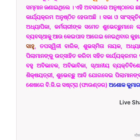
ସମ୍ମାନ ଜଣାଇଥିଲେ । ଏହି ଅବସରରେ ଅନୁଷ୍ଠାନର ଛାତ୍ରଛ
କାର୍ଯ୍ୟକ୍ରମ ଅନୁଷ୍ଠିତ ହେଉଅଛି । ସଭା ଓ ସାଂସ୍କୃ
ଅଧ୍ୟାପିକା, କର୍ମଚାରୀଙ୍କ ସମେତ ଶୁଭେଚ୍ଛୁମାନେ ଲ
ବ୍ୟବସ୍ଥାକୁ ଆଉ କେଇପାଦ ଆଗେଇ ନେଇଥିବାର କୁହାଯାଉଛ
ସାହୁ
, ତପସ୍ୱିନୀ ବାରିକ, ଶୁଭସ୍ମିତା ନାୟକ, ଅଧ୍ୟ
ପିଲାମାନଙ୍କୁ ଉତ୍ସାହିତ କରିବା ସହିତ କାର୍ଯ୍ୟକ୍ରମ
ବହୁ ଅବିଭାବକ, ଅବିଭାବିକା, ସ୍ଥାନୀୟ ବ୍ୟକ୍ତିବିଶେଷ
ଶିକ୍ଷୟତ୍ରୀ, ଶୁଭେଚ୍ଛୁ ଆଦି ଯୋଗଦେଇ ପିଲାମାନଙ୍କ
ଶେଷରେ ବି.ଜି.ଇ ସଷ୍ଟ୍ରା (ଫାଉଣ୍ଡର)
ଅଶୋକ କୁମା
Live Sh
मौष