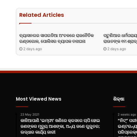
Related Articles
ବ୍ୟାସନଗର ସାପଗଡିଆ ଅଂଚଳରେ ରାଜନୈତିକ
ପଟୁଣିଆର ଧର୍ମପରାୟ
ଗଣ୍ଡଗୋଳ, ପୋଲିସର ବ୍ୟାପକ ତନାଘନା
ରାଉତଙ୍କ ୧ମ ଶ୍ରାଦ୍ଧ
2 days ago
2 days ago
Most Viewed News
ଶିକ୍ଷା
23 May 2021
2 weeks ago
କାଳିଆପାଣି ‘ଇମ୍ଫା’ ଖଣିରେ କ୍ରସରେ ଚାପି ହୋଇ
“ନିଟ୍‌” ପ
ଜଣଙ୍କର ମୃତ୍ୟୁ ଆଶଙ୍କା, ଅନ୍ୟ ଜଣେ ଗୁରୁତର;
ଇଣ୍ଟରନ୍ୟ
ଉଦ୍ଧାର କାର୍ଯ୍ୟ ଜାରୀ
ପରିପ୍ରେକ୍ଷ