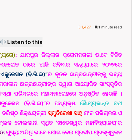
1,427
1 minute read
Listen to this
୍ୟୁରୋ)
: ଯାଜପୁର ଜିଲ୍ଲାର କ୍ରୋମନଗରୀ ଭାବେ ବିଦିତ
ଜରୋଡ ଠାରେ ଆଜି ରବିବାର ସନ୍ଧ୍ୟାରେ ୨୦୨୨ରେ
୍ ଏଜୁକେସନ (ବି.ଜି.ଇ)”
ର ନୂତନ ଛାତ୍ରଛାତ୍ରୀଙ୍କୁ ଭବ୍ୟ
କାଳୀନ ଛାତ୍ରଛାତ୍ରୀଙ୍କ ଦ୍ୱାରା ଆୟୋଜିତ ସାଂସ୍କୃତିକ
ଂସ୍ଥା ପରିସରରେ ମହାସମାରୋହରେ ଅନୁଷ୍ଠିତ ହେଉଛି ।
 ଏଜୁକେସନ (ବି.ଜି.ଇ)”ର ଅଧ୍ୟକ୍ଷ
ସୈାମ୍ୟକାନ୍ତ ରଥ
 ବରିଷ୍ଠ ଶିକ୍ଷୟତ୍ରୀ
ସ୍ମୃତିରେଖା ସାହୁ
ମଂଚ ପରିଚାଳନା ଓ
 ବ୍ଲକ ଟୋଲକାନୀ ସ୍ଥିତ ‘ଝାଡେଶ୍ୱର ମହାବିଦ୍ୟାଳୟ’ର
ଡା
ମୁଖ୍ୟ ଅତିଥି ଭାବେ ଯୋଗ ଦେଇ ପ୍ରଦୀପ ପ୍ରଜ୍ଜ୍ୱଳନ