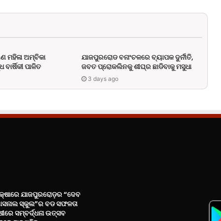
ଣ ମହିଳା ଅମ୍ବିକା
ଯାଜପୁରରୋଡ ବନାଂଚଳରେ ବ୍ୟାପକ ଦୁର୍ନୀତି,
 ବାର୍ଷିକୀ ପାଳିତ
ଜବତ ପ୍ରୋକଲିନକୁ ଶୀଘ୍ର ଛାଡିବାକୁ ମସୁଧା
3 days ago
ରୀକ୍ଷାରେ ଯାଜପୁରରୋଡ଼ର “ଦେବ
ାସନାଲ ସ୍କୁଲ”ର ବଡ ସଫଳତା
ୀରେ ସମ୍ବର୍ଦ୍ଧନା ଉତ୍ସବ