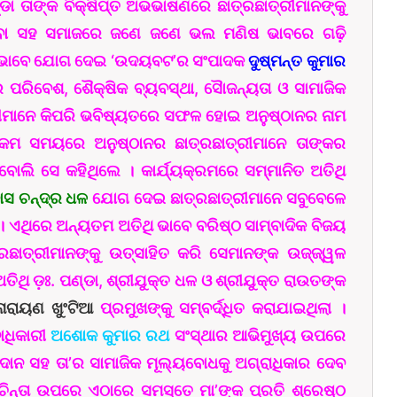
ଡା ତାଙ୍କ ବିକ୍ଷିପ୍ତ ଅଭଭାଷଣରେ ଛାତ୍ରଛାତ୍ରୀମାନଙ୍କୁ
ବା ସହ ସମାଜରେ ଜଣେ ଜଣେ ଭଲ ମଣିଷ ଭାବରେ ଗଢ଼ି
୍ତା ଭାବେ ଯୋଗ ଦେଇ ‘ଉଦୟବଟ’ର ସଂପାଦକ
ଦୁଷ୍ମନ୍ତ କୁମାର
”ର ପରିବେଶ, ଶୈକ୍ଷିକ ବ୍ୟବସ୍ଥା, ସୈାଜନ୍ୟତା ଓ ସାମାଜିକ
୍ରୀମାନେ କିପରି ଭବିଷ୍ୟତରେ ସଫଳ ହୋଇ ଅନୁଷ୍ଠାନର ନାମ
କମ ସମୟରେ ଅନୁଷ୍ଠାନର ଛାତ୍ରଛାତ୍ରୀମାନେ ତାଙ୍କର
 ବୋଲି ସେ କହିଥିଲେ । କାର୍ଯ୍ୟକ୍ରମରେ ସମ୍ମାନିତ ଅତିଥି
ବାସ ଚନ୍ଦ୍ର ଧଳ
ଯୋଗ ଦେଇ ଛାତ୍ରଛାତ୍ରୀମାନେ ସବୁବେଳେ
େ । ଏଥିରେ ଅନ୍ୟତମ ଅତିଥି ଭାବେ ବରିଷ୍ଠ ସାମ୍ବାଦିକ ବିଜୟ
ତ୍ରଛାତ୍ରୀମାନଙ୍କୁ ଉତ୍ସାହିତ କରି ସେମାନଙ୍କ ଉଜ୍ଜ୍ୱଳ
ତିଥି ଡ଼ଃ. ପଣ୍ଡା, ଶ୍ରୀଯୁକ୍ତ ଧଳ ଓ ଶ୍ରୀଯୁକ୍ତ ରାଉତଙ୍କ
ନାରାୟଣ ଖୁଂଟିଆ
ପ୍ରମୁଖଙ୍କୁ ସମ୍ବର୍ଦ୍ଧିତ କରାଯାଇଥିଲା ।
ଦାଧିକାରୀ
ଅଶୋକ କୁମାର ରଥ
ସଂସ୍ଥାର ଆଭିମୁଖ୍ୟ ଉପରେ
ାନ ସହ ତା’ର ସାମାଜିକ ମୂଲ୍ୟବୋଧକୁ ଅଗ୍ରାଧିକାର ଦେବ
ଚିନ୍ତା ଉପରେ ଏଠାରେ ସମସ୍ତେ ମା’ଙ୍କ ପ୍ରତି ଶ୍ରେଷ୍ଠ