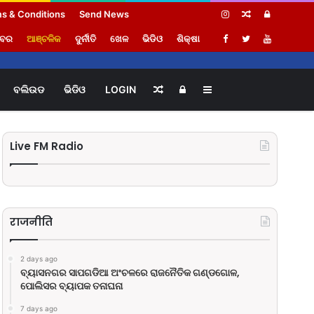
s & Conditions
Send News
Random
Log
ଖବର
ଆଞ୍ଚଳିକ
ଦୁର୍ନୀତି
ଖେଳ
ଭିଡିଓ
ଶିକ୍ଷା
Article
In
ବଲିଉଡ
ଭିଡିଓ
LOGIN
Random
Log
Sidebar
Article
In
Live FM Radio
राजनीति
2 days ago
ବ୍ୟାସନଗର ସାପଗଡିଆ ଅଂଚଳରେ ରାଜନୈତିକ ଗଣ୍ଡଗୋଳ,
ପୋଲିସର ବ୍ୟାପକ ତନାଘନା
7 days ago