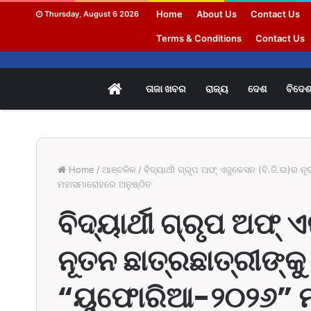
Home
About Us
Contact Us
Thursday, August 6 2026
Terms & Conditions
Contact Us
HOME
ତାଜା ଖବର
ରାଜ୍ୟ
ଦେଶ
ବିଦେ
Home
/
ଆଞ୍ଚଳିକ
/
ବିଦ୍ୟାର୍ଥୀ ଗ୍ରୃପ ଅଫ୍ ଏଜୁକେସନ (ବି.ଜି.ଇ)ର 
ମହାସମାରୋହରେ ଅନୁଷ୍ଠିତ
ବିଦ୍ୟାର୍ଥୀ ଗ୍ରୃପ ଅଫ୍
ନୂତନ ଛାତ୍ରଛାତ୍ରୀଙ୍କୁ
“ୟୁଫୋରିଆ-୨୦୨୬” 