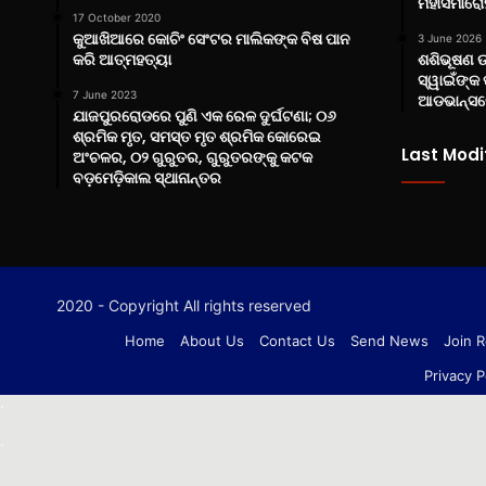
ମହାସମାରୋହ
17 October 2020
କୁଆଖିଆରେ କୋଚିଂ ସେଂଟର ମାଲିକଙ୍କ ବିଷ ପାନ
3 June 2026
କରି ଆତ୍ମହତ୍ୟା
ଶଶିଭୂଷଣ 
ସ୍ୱାଇଁଙ୍କ 
7 June 2023
ଆଡଭାନ୍ସରେ
ଯାଜପୁରରୋଡରେ ପୁଣି ଏକ ରେଳ ଦୁର୍ଘଟଣା; ୦୬
ଶ୍ରମିକ ମୃତ, ସମସ୍ତ ମୃତ ଶ୍ରମିକ କୋରେଇ
Last Modi
ଅଂଚଳର, ୦୨ ଗୁରୁତର, ଗୁରୁତରଙ୍କୁ କଟକ
ବଡ଼ମେଡ଼ିକାଲ ସ୍ଥାନାନ୍ତର
2020 - Copyright All rights reserved
Home
About Us
Contact Us
Send News
Join R
Privacy P
.
.