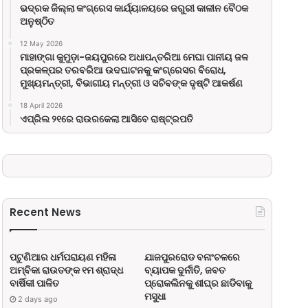
ଭଦ୍ରକ ଜିଲ୍ଲା କଂଗ୍ରେସ କାର୍ଯ୍ୟାଳୟରେ ଜରୁରୀ କାଳୀନ ବୈଠକ
ଅନୁଷ୍ଠିତ
12 May 2026
ମାହାଙ୍ଗା କୁମୁଡ଼ା-ଜୟପୁରରେ ଅଧାପନ୍ତରିଆ ମେଘା ପାନୀୟ ଜଳ
ପ୍ରକଳ୍ପର ତରବରିଆ ଉଦଘାଟନକୁ କଂଗ୍ରେସର ବିରୋଧ,
ମୁଖ୍ୟମନ୍ତ୍ରୀ, ବିଭାଗୀୟ ମନ୍ତ୍ରୀ ଓ ସଚିବଙ୍କ ଦୃଷ୍ଟି ଆକର୍ଷଣ
18 April 2026
ଏପ୍ରିଲ ୨୧ରେ ରାଉରକେଲା ଆସିବେ ରାଷ୍ଟ୍ରପତି
Recent News
ପଟୁଣିଆର ଧର୍ମପରାୟଣ ମହିଳା
ଯାଜପୁରରୋଡ ବନାଂଚଳରେ
ଅମ୍ବିକା ରାଉତଙ୍କ ୧ମ ଶ୍ରାଦ୍ଧ
ବ୍ୟାପକ ଦୁର୍ନୀତି, ଜବତ
ବାର୍ଷିକୀ ପାଳିତ
ପ୍ରୋକଲିନକୁ ଶୀଘ୍ର ଛାଡିବାକୁ
ମସୁଧା
2 days ago