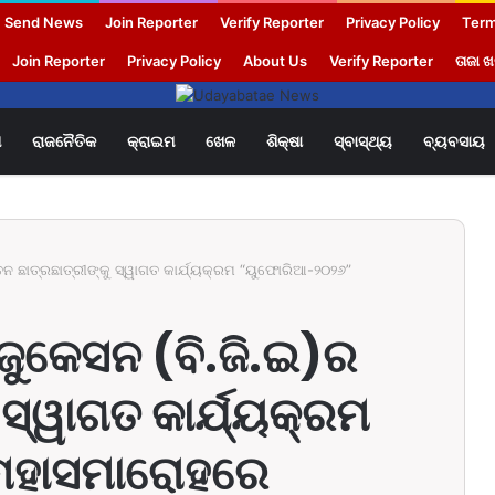
Send News
Join Reporter
Verify Reporter
Privacy Policy
Term
Join Reporter
Privacy Policy
About Us
Verify Reporter
ତାଜା 
ଶ
ରାଜନୈତିକ
କ୍ରାଇମ
ଖେଳ
ଶିକ୍ଷା
ସ୍ବାସ୍ଥ୍ୟ
ବ୍ୟବସାୟ
ନୂତନ ଛାତ୍ରଛାତ୍ରୀଙ୍କୁ ସ୍ୱାଗତ କାର୍ଯ୍ୟକ୍ରମ “ୟୁଫୋରିଆ-୨୦୨୬”
 ଏଜୁକେସନ (ବି.ଜି.ଇ)ର
 ସ୍ୱାଗତ କାର୍ଯ୍ୟକ୍ରମ
ମହାସମାରୋହରେ