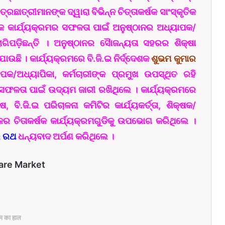
ାତ୍ରୀମାନଙ୍କ ଦ୍ୱାରା ବିଭିନ୍ନ ଚିତ୍ତାକର୍ଷକ ସାଂସ୍କୃତିକ
ତିକ କାର୍ଯ୍ୟକ୍ରମର ସଫଳତା ପାଇଁ ଅନୁଷ୍ଠାନର ଅଧ୍ୟାପକ/
ାଗିପଡ଼ିଛନ୍ତି । ଅନୁଷ୍ଠାନର ସୈାଜନ୍ୟତା ସହରର ଶିକ୍ଷା
ି । କାର୍ଯ୍ୟକ୍ରମରେ ବି.ଜି.ଇ ନିର୍ଦ୍ଦେଶକ
ଶୁଭମ କୁମାର
ାପକ/ଅଧ୍ୟାପିକା, କର୍ମଚାରୀଙ୍କ ପ୍ରମୁଖ ଉପସ୍ଥିତ ରହି
ର ସଫଳତା ପାଇଁ ଉଦ୍ୟମ ଜାରୀ ରଖିଥିଲେ । କାର୍ଯ୍ୟକ୍ରମରେ
, ବି.ଜି.ଇ ପରିଚାଳନା କମିଟିର କାର୍ଯ୍ୟକର୍ତ୍ତା, ଶିକ୍ଷକ/
ର ଚିତାକର୍ଷକ କାର୍ଯ୍ୟକ୍ରମଗୁଡିକୁ ଉପଭୋଗ କରିଥିଲେ ।
ର ରଥ
ଧନ୍ୟବାଦ ଅର୍ପଣ କରିଥିଲେ ।
are Market
म का हाल