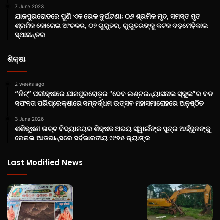
7 June 2023
ଯାଜପୁରରୋଡରେ ପୁଣି ଏକ ରେଳ ଦୁର୍ଘଟଣା; ୦୬ ଶ୍ରମିକ ମୃତ, ସମସ୍ତ ମୃତ
ଶ୍ରମିକ କୋରେଇ ଅଂଚଳର, ୦୨ ଗୁରୁତର, ଗୁରୁତରଙ୍କୁ କଟକ ବଡ଼ମେଡ଼ିକାଲ
ସ୍ଥାନାନ୍ତର
ଶିକ୍ଷା
2 weeks ago
“ନିଟ୍‌” ପରୀକ୍ଷାରେ ଯାଜପୁରରୋଡ଼ର “ଦେବ ଇଣ୍ଟରନ୍ୟାସନାଲ ସ୍କୁଲ”ର ବଡ
ସଫଳତା ପରିପ୍ରେକ୍ଷୀରେ ସମ୍ବର୍ଦ୍ଧନା ଉତ୍ସବ ମହାସମାରୋହରେ ଅନୁଷ୍ଠିତ
3 June 2026
ଶଶିଭୂଷଣ ଉଚ୍ଚ ବିଦ୍ୟାଳୟର ଶିକ୍ଷକ ଅଭୟ ସ୍ୱାଇଁଙ୍କ ପୁତ୍ର ଅର୍ଜ୍ଜୁନଙ୍କୁ
ଜେଇଇ ଆଡଭାନ୍ସରେ ସର୍ବଭାରତୀୟ ୧୯୭୫ ର‌୍ୟାଙ୍କ
Last Modified News