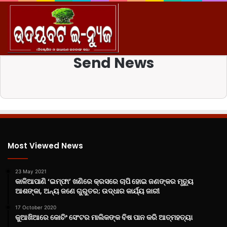
M
Home
Send News
Most Viewed News
23 May 2021
କାଳିଆପାଣି ‘ଇମ୍ଫା’ ଖଣିରେ କ୍ରସରେ ଚାପି ହୋଇ ଜଣଙ୍କର ମୃତ୍ୟୁ
ଆଶଙ୍କା, ଅନ୍ୟ ଜଣେ ଗୁରୁତର; ଉଦ୍ଧାର କାର୍ଯ୍ୟ ଜାରୀ
17 October 2020
କୁଆଖିଆରେ କୋଚିଂ ସେଂଟର ମାଲିକଙ୍କ ବିଷ ପାନ କରି ଆତ୍ମହତ୍ୟା