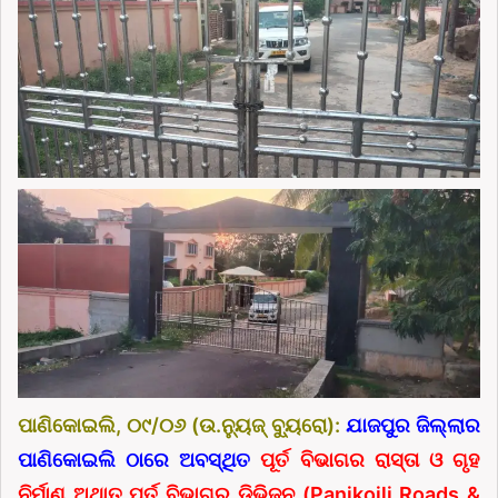
ପାଣିକୋଇଲି, ୦୯/୦୬ (ଉ.ନ୍ୟୁଜ୍ ବ୍ୟୁରୋ):
ଯାଜପୁର ଜିଲ୍ଲାର
ପାଣିକୋଇଲି ଠାରେ ଅବସ୍ଥିତ
ପୂର୍ତ ବିଭାଗର ରାସ୍ତା ଓ ଗୃହ
ନିର୍ମାଣ ଅଥାତ୍ ପୂର୍ତ ବିଭାଗର ଡିଭିଜନ (Panikoili Roads &