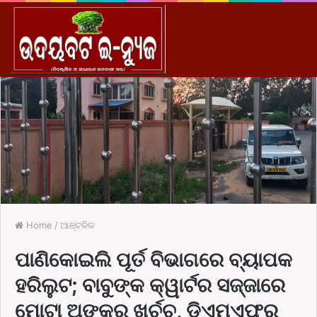
M
Home
/
ଆଞ୍ଚଳିକ
ପାଣିକୋଇଲି ପୂର୍ତ ବିଭାଗରେ ବ୍ୟାପକ
ହରିଲୁଟ; ବାବୁଙ୍କ କ୍ୱାର୍ଟର ସଜ୍ଜାରେ
ମୋଟା ଅଙ୍କର ଖର୍ଚ୍ଚ, ଡିଏମଏଫର