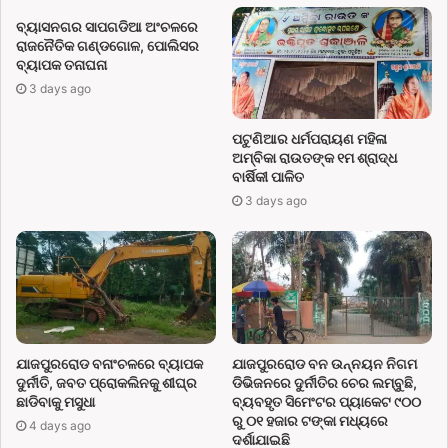
ବ୍ୟାସନଗର ସାପଗଡିଆ ଅଂଚଳରେ
ରାଜନୈତିକ ଗଣ୍ଡଗୋଳ, ପୋଲିସର
ବ୍ୟାପକ ତନାଘନା
3 days ago
ପଟୁଣିଆର ଧର୍ମପରାୟଣ ମହିଳା
ଅମ୍ବିକା ରାଉତଙ୍କ ୧ମ ଶ୍ରାଦ୍ଧ
ବାର୍ଷିକୀ ପାଳିତ
3 days ago
ଯାଜପୁରରୋଡ ବନାଂଚଳରେ ବ୍ୟାପକ
ଯାଜପୁରରୋଡ ବନ ଉନ୍ନୟନ ନିଗମ
ଦୁର୍ନୀତି, ଜବତ ପ୍ରୋକଲିନକୁ ଶୀଘ୍ର
ଡିଭିଜନରେ ଦୁର୍ନୀତିର ଚେର ଲମ୍ବୁଛି,
ଛାଡିବାକୁ ମସୁଧା
ବ୍ୟବହୃତ ସିମେଂଟର ପ୍ୟାକେଟ ୯୦୦
ରୁ ୦୧ ହଜାର ଟଙ୍କା ମଧ୍ୟରେ
4 days ago
ଦର୍ଶାଯାଇଛି