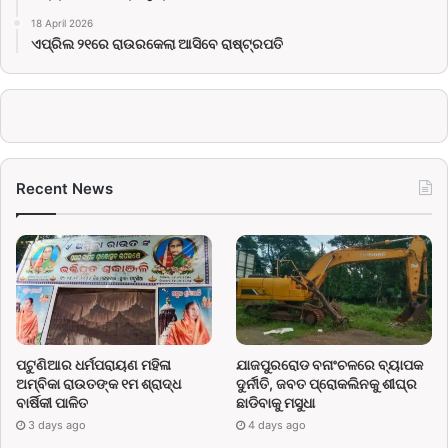
18 April 2026
ଏପ୍ରିଲ ୨୧ରେ ରାଉରକେଲା ଆସିବେ ରାଷ୍ଟ୍ରପତି
Recent News
ପଟୁଣିଆର ଧର୍ମପରାୟଣ ମହିଳା
ଯାଜପୁରରୋଡ ବନାଂଚଳରେ ବ୍ୟାପକ
ଅମ୍ବିକା ରାଉତଙ୍କ ୧ମ ଶ୍ରାଦ୍ଧ
ଦୁର୍ନୀତି, ଜବତ ପ୍ରୋକଲିନକୁ ଶୀଘ୍ର
ବାର୍ଷିକୀ ପାଳିତ
ଛାଡିବାକୁ ମସୁଧା
3 days ago
4 days ago