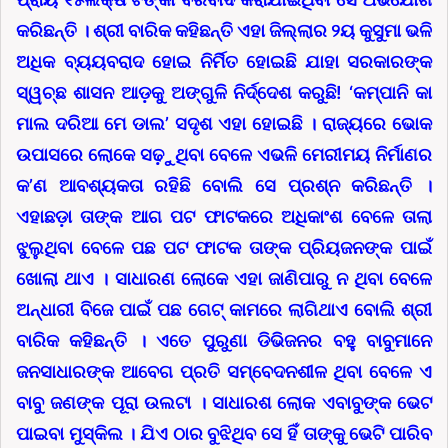
କରିଛନ୍ତି । ଶ୍ରୀ ବାରିକ କହିଛନ୍ତି ଏହା ଜିଲ୍ଲାର ୨ୟ କୁସୁମା ଭଳି
ଅଧିକ ବ୍ୟୟବରାଦ ହୋଇ ନିର୍ମିତ ହୋଇଛି ଯାହା ସରକାରଙ୍କ
ସ୍ୱଚ୍ଛ ଶାସନ ଆଡ଼କୁ ଅଙ୍ଗୁଳି ନିର୍ଦ୍ଦେଶ କରୁଛି! ‘କମ୍ପାନି କା
ମାଲ ଦରିଆ ମେ ଡାଲ’ ସଦୃଶ ଏହା ହୋଇଛି । ରାଜ୍ୟରେ ଭୋକ
ଉପାସରେ ଲୋକେ ସଢ଼ୁଥିବା ବେଳେ ଏଭଳି ମେରୀମୟ ନିର୍ମାଣର
କ’ଣ ଆବଶ୍ୟକତା ରହିଛି ବୋଲି ସେ ପ୍ରଶ୍ନ କରିଛନ୍ତି ।
ଏହାଛଡ଼ା ତାଙ୍କ ଆଗ ପଟ ଫାଟକରେ ଅଧିକାଂଶ ବେଳେ ତାଲା
ଝୁଲୁଥିବା ବେଳେ ପଛ ପଟ ଫାଟକ ତାଙ୍କ ପ୍ରିୟଜନଙ୍କ ପାଇଁ
ଖୋଲା ଥାଏ । ସାଧାରଣ ଲୋକେ ଏହା ଜାଣିପାରୁ ନ ଥିବା ବେଳେ
ଅନ୍ଧାରୀ ବିଜେ ପାଇଁ ପଛ ଗେଟ୍ କାମରେ ଲାଗିଥାଏ ବୋଲି ଶ୍ରୀ
ବାରିକ କହିଛନ୍ତି । ଏତେ ପୁରୁଣା ଡିଭିଜନର ବହୁ ବାବୁମାନେ
ଜନସାଧାରଙ୍କ ଆବେଗ ପ୍ରତି ସମ୍ବେଦନଶୀଳ ଥିବା ବେଳେ ଏ
ବାବୁ ଜଣଙ୍କ ପୂରା ଉଲଟା । ସାଧାରଶ ଲୋକ ଏବାବୁଙ୍କ ଭେଟ
ପାଇବା ମୁସ୍କିଲ । ଯିଏ ଠାର ବୁଝିଥିବ ସେ ହିଁ ତାଙ୍କୁ ଭେଟି ପାରିବ