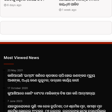
ଜୟନ୍ତୀ ପାଳିତ
6 days ago
1 week ago
Most Viewed News
23 May 2021
କାଳିଆପାଣି ‘ଇମ୍ଫା’ ଖଣିରେ କ୍ରସରେ ଚାପି ହୋଇ ଜଣଙ୍କର ମୃତ୍ୟୁ
ଆଶଙ୍କା, ଅନ୍ୟ ଜଣେ ଗୁରୁତର; ଉଦ୍ଧାର କାର୍ଯ୍ୟ ଜାରୀ
17 October 2020
କୁଆଖିଆରେ କୋଚିଂ ସେଂଟର ମାଲିକଙ୍କ ବିଷ ପାନ କରି ଆତ୍ମହତ୍ୟା
7 June 2023
ଯାଜପୁରରୋଡରେ ପୁଣି ଏକ ରେଳ ଦୁର୍ଘଟଣା; ୦୬ ଶ୍ରମିକ ମୃତ, ସମସ୍ତ ମୃତ
ଶ୍ରମିକ କୋରେଇ ଅଂଚଳର, ୦୨ ଗୁରୁତର, ଗୁରୁତରଙ୍କୁ କଟକ ବଡ଼ମେଡ଼ିକାଲ