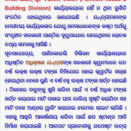
Building Division)
କାର୍ଯ୍ୟାଳୟରେ ନାହିଁ ନ ଥିବା ଦୁର୍ନୀତି
ସଂଗଠିତ ହୋଇଥିବାର ଜଣାଯାଇଛି । ଯନ୍ତ୍ରୀମାନଙ୍କ
ମେରୀମୟ କାର୍ଯ୍ୟକଳାପ ଯୋଗୁ ଜନସାଧାରଣଙ୍କ କଷ୍ଠ ଅର୍ଥରୁ
ସଂଗୃହୀତ ସରକାରୀ ପାଣ୍ଠିର ଦୂରୁପଯୋଗ ହୋଇଥିବାର ରୋଚକ
ତଥ୍ୟ ସାମନାକୁ ଆସିଛି ।
ସୂଚନାଯୋଗ୍ୟ, ପାଣିକୋଇଲି ଡିଭିଜନ କାର୍ଯ୍ୟାଳୟରେ
ଅଧିଷ୍ଠିତ
ଅଧିକ୍ଷଣ ଯନ୍ତ୍ରୀ
ଙ୍କ ସରକାରୀ କ୍ୱାଟରରେ ଗତ
ବର୍ଷ ଲକ୍ଷ ଲକ୍ଷ ଟଙ୍କା ବିନିଯୋଗ ହୋଇ କ୍ୱାର୍ଟର ସଜ୍ଜା
ହୋଇଥିବା ବେଳେ ପୁଣି ଏ ବର୍ଷ ବହୁ ଲକ୍ଷ ଟଙ୍କା ଖର୍ଚ୍ଚ ହୋଇଛି
। ଠିକାଦାର ବାବୁଙ୍କୁ ଖୁସି କରିବା ପାଇଁ ଏ ବର୍ଷ ଅଧିକ ଟଙ୍କା
ଖର୍ଚ୍ଚ କରାଯାଇ ମାଟି ପକାଇ ଘାସ ଗାଲିଚା ସୃଷ୍ଟି କରାଯିବା ସହ
ମାଟି ତଳେ ଅଣ୍ଡର ୱାରିଂ କରାଯାଇ ଝଲମଲ ଲାଇଟ ଲାଗିଛି ।
ଏହାକୁ ଆହୁରି ଆକର୍ଷଣୀୟ କରିବା ପାଇଁ ଛତା ଷ୍ଟାଣ୍ଡ ଆଦି
ନିର୍ମାଣ କରାଯାଇଛି । ଆଗପଟ ପ୍ରାଚେରୀକୁ ଯଥେଷ୍ଟ ଉଚ୍ଚା