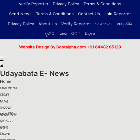
Verify Reporter
Privacy Policy
Terms & Conditions
Send News
Terms & Conditions
Contact Us
Join Reporter
Privacy Policy
About Us
Verify Reporter
ତାଜା ଖବର
ଆଞ୍ଚଳିକ
ଦୁର୍ନୀତି
ଖେଳ
ଭିଡିଓ
ଶିକ୍ଷା
.
Website Design By Bootalpha.com
+91 84482 65129
.
Udayabata E- News
Home
ତାଜା ଖବର
ରାଜ୍ୟ
ଦେଶ
ବିଦେଶ
ରାଜନୈତିକ
କ୍ରାଇମ
ଖେଳ
ଶିକ୍ଷା