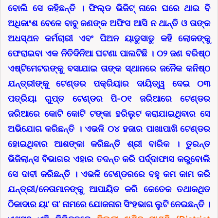
ବୋଲି ସେ କହିଛନ୍ତି । ଫିଲ୍ଡ ଭିଜିଟ୍ ନାରେ ଘରେ ଥାଇ ବି
ଅଧିକାଂଶ ବେଳେ ବାବୁ ଜଣଙ୍କ ଅଫିସ ଆସି ନ ଥାନ୍ତି ଓ ତାଙ୍କ
ଅଧସ୍ଥନ କର୍ମଚାରୀ ଏବଂ ପିଅନ ୟାଡୁସାଡୁ କହି ଲୋକଙ୍କୁ
ଫେରାଇବା ଏକ ନିତିଦିନିଆ ଘଟଣା ପାଲଟିଛି । ୦୨ ଜଣ ବରିଷ୍ଠ
ଏଷ୍ଟିମେଟରଙ୍କୁ ବସାଯାଇ ତାଙ୍କ ସ୍ଥାନରେ ଜନୈକ କନିଷ୍ଠ
ଯନ୍ତ୍ରୀଙ୍କୁ ଟେଣ୍ଡର ପକ୍ରିୟାର ଦାୟିତ୍ୱ ଦେଇ ୦୩
ପତ୍ରିୟା ଗୁପ୍ତ ଟେଣ୍ଡର ପି-୦୧ ଜରିଆରେ ଟେଣ୍ଡର
ଜରିଆରେ କୋଟି କୋଟି ଟଙ୍କା ହରିଲୁଟ କରାଯାଇଥିବାର ସେ
ଅଭିଯୋଗ କରିଛନ୍ତି । ଏଭଳି ୦୪ ହଜାର ପାଖାପାଖି ଟେଣ୍ଡର
ହୋଇଥିବାର ଆଶଙ୍କା କରିଛନ୍ତି ଶ୍ରୀ ବାରିକ । ତୁରନ୍ତ
ଭିଜିଲାନ୍ସ ବିଭାଗର ଏହାର ତଦନ୍ତ କରି ପର୍ଦ୍ଦାଫାସ କରୁବୋଲି
ସେ ଦାବୀ କରିଛନ୍ତି । ଏଭଳି ଟେଣ୍ଡରରେ ବହୁ କମ କାମ କରି
ଯନ୍ତ୍ରୀ/ନେତାମାନଙ୍କୁ ଆପାୟିତ କରି କେତେକ ତଥାକଥିତ
ଠିକାଦାର ୟା’ ତା’ ନାମରେ ଯୋଜନାର ସିଂହଭାଗ ଲୁଟି ନେଇଛନ୍ତି ।