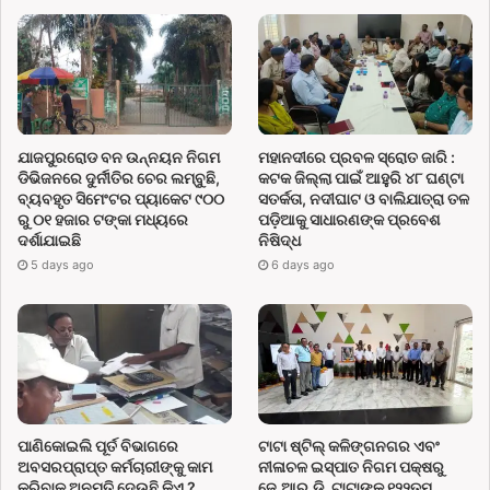
ଯାଜପୁରରୋଡ ବନ ଉନ୍ନୟନ ନିଗମ
ମହାନଦୀରେ ପ୍ରବଳ ସ୍ରୋତ ଜାରି :
ଡିଭିଜନରେ ଦୁର୍ନୀତିର ଚେର ଲମ୍ବୁଛି,
କଟକ ଜିଲ୍ଲା ପାଇଁ ଆହୁରି ୪୮ ଘଣ୍ଟା
ବ୍ୟବହୃତ ସିମେଂଟର ପ୍ୟାକେଟ ୯୦୦
ସତର୍କତା, ନଦୀଘାଟ ଓ ବାଲିଯାତ୍ରା ତଳ
ରୁ ୦୧ ହଜାର ଟଙ୍କା ମଧ୍ୟରେ
ପଡ଼ିଆକୁ ସାଧାରଣଙ୍କ ପ୍ରବେଶ
ଦର୍ଶାଯାଇଛି
ନିଷିଦ୍ଧ
5 days ago
6 days ago
ପାଣିକୋଇଲି ପୂର୍ତ ବିଭାଗରେ
ଟାଟା ଷ୍ଟିଲ୍ କଳିଙ୍ଗନଗର ଏବଂ
ଅବସରପ୍ରାପ୍ତ କର୍ମଚାରୀଙ୍କୁ କାମ
ନୀଳାଚଳ ଇସ୍ପାତ ନିଗମ ପକ୍ଷରୁ
କରିବାକୁ ଅନୁମତି ଦେଉଛି କିଏ ?
ଜେ.ଆର.ଡି. ଟାଟାଙ୍କ ୧୨୨ତମ