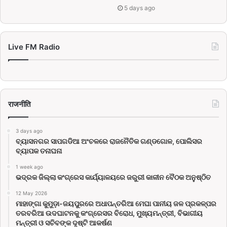
5 days ago
Live FM Radio
राजनीति
3 days ago
ବ୍ୟାସନଗର ସାପଗଡିଆ ଅଂଚଳରେ ରାଜନୈତିକ ଗଣ୍ଡଗୋଳ, ପୋଲିସର
ବ୍ୟାପକ ତନାଘନା
1 week ago
ଭଦ୍ରକ ଜିଲ୍ଲା କଂଗ୍ରେସ କାର୍ଯ୍ୟାଳୟରେ ଜରୁରୀ କାଳୀନ ବୈଠକ ଅନୁଷ୍ଠିତ
12 May 2026
ମାହାଙ୍ଗା କୁମୁଡ଼ା-ଜୟପୁରରେ ଅଧାପନ୍ତରିଆ ମେଘା ପାନୀୟ ଜଳ ପ୍ରକଳ୍ପର
ତରବରିଆ ଉଦଘାଟନକୁ କଂଗ୍ରେସର ବିରୋଧ, ମୁଖ୍ୟମନ୍ତ୍ରୀ, ବିଭାଗୀୟ
ମନ୍ତ୍ରୀ ଓ ସଚିବଙ୍କ ଦୃଷ୍ଟି ଆକର୍ଷଣ