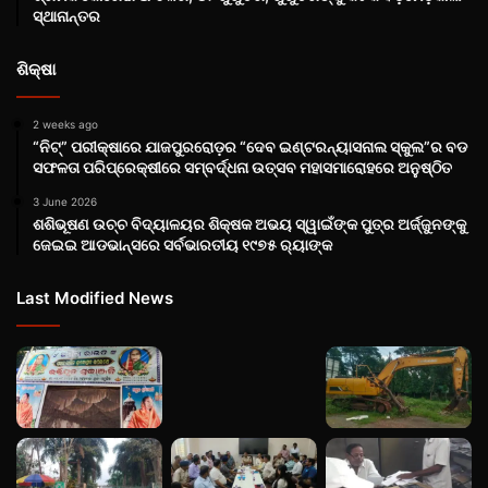
ସ୍ଥାନାନ୍ତର
ଶିକ୍ଷା
2 weeks ago
“ନିଟ୍‌” ପରୀକ୍ଷାରେ ଯାଜପୁରରୋଡ଼ର “ଦେବ ଇଣ୍ଟରନ୍ୟାସନାଲ ସ୍କୁଲ”ର ବଡ
ସଫଳତା ପରିପ୍ରେକ୍ଷୀରେ ସମ୍ବର୍ଦ୍ଧନା ଉତ୍ସବ ମହାସମାରୋହରେ ଅନୁଷ୍ଠିତ
3 June 2026
ଶଶିଭୂଷଣ ଉଚ୍ଚ ବିଦ୍ୟାଳୟର ଶିକ୍ଷକ ଅଭୟ ସ୍ୱାଇଁଙ୍କ ପୁତ୍ର ଅର୍ଜ୍ଜୁନଙ୍କୁ
ଜେଇଇ ଆଡଭାନ୍ସରେ ସର୍ବଭାରତୀୟ ୧୯୭୫ ର‌୍ୟାଙ୍କ
Last Modified News