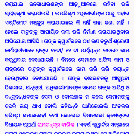
କରାଯାଇ ଜନସାଧାରଣଙ୍କ ଆଢ଼ୁଆଳରେ ରହିବା ଭଳି
ବ୍ୟବସ୍ଥା କରାଯାଇଛି । ଉପରିସ୍ଥ ଅଧିକାରୀଙ୍କ ଠାରୁ ଏହାର
ଏଷ୍ଟିମେଟ ମଞ୍ଜୁର କରାଯାଇଛଇ କି ନାହିଁ ତାହା ଜଣା ନାହିଁ ।
ହେଲେ ବାବୁଙ୍କୁ ଆପାୟିତ କଲା ଭଳି ନିର୍ମାଣ କରାଯାଇଥିବାର
ଅଭିଯୋଗ ଆସିଛି । ତାଙ୍କ କ୍ୱାର୍ଟରରେ ୦୪ ଜଣ ଚତୁର୍ଥ ଶ୍ରେଣୀ
କର୍ମଚାରୀମାନେ ରାତ୍ର ୧୧ଟା/ ୧୨ ଟା ପର୍ଯ୍ୟନ୍ତ ଡରରେ କାମ
କରୁଥିବାର ଦେଖାଯାଉଛି । ଦିନରେ ସେମାନେ ଅଫିସ କାମ ଓ
ରାତ୍ରରେ ବାବୁଙ୍କ କ୍ୱାର୍ଟରରେ କାମ କରି କରି ନୟାନ୍ତ
ହେଉଥିବାର ଦେଖାଯାଉଛି । ତାଙ୍କ ବାସଭବନକୁ ଆସୁଥିବା
ଠିକାଦାର, ଯନ୍ତ୍ରୀ, ଅଧିକାରୀମାନଙ୍କ ସମେତ ତାଙ୍କ ଅତିଥି ଓ
ବନ୍ଦୁବାନ୍ଧବଙ୍କ ସେବା ଓ ବୋଲହାକ ନ କଲେ ସେମାନଙ୍କୁ
ବଦଳି ଭୟ ଥାଏ ବୋଲି କହିଛନ୍ତି ପାଣିକୋଇଲି ଅଂଚଳର
ବରିଷ୍ଠ ସମାଜସେବୀ ତଥା କୋରେଇ ବିଧାନସଭା କ୍ଷେତ୍ରର
ବିଧାୟକ ପ୍ରାର୍ଥୀ
ରାମଚନ୍ଦ୍ର ବାରିକ
। ଏବର୍ଷ କ୍ୱାର୍ଟର ସଜ୍ଜାରେ
ପ୍ରାୟ ୧୫ଲକ୍ଷ ଟଙ୍କା ବରବାଦ କରାଯାଇଥିବା ସେ ଅଭିଯୋଗ