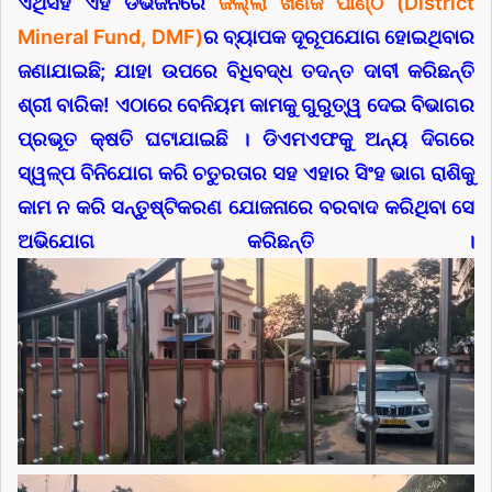
ଏଥିସହ ଏହି ଡିଭିଜନରେ
ଜିଲ୍ଲା ଖଣିଜ ପାଣ୍ଠି (District
Mineral Fund, DMF)
ର ବ୍ୟାପକ ଦୂରୂପଯୋଗ ହୋଇଥିବାର
ଜଣାଯାଇଛି; ଯାହା ଉପରେ ବିଧିବଦ୍ଧ ତଦନ୍ତ ଦାବୀ କରିଛନ୍ତି
ଶ୍ରୀ ବାରିକ! ଏଠାରେ ବେନିୟମ କାମକୁ ଗୁରୁତ୍ୱ ଦେଇ ବିଭାଗର
ପ୍ରଭୂତ କ୍ଷତି ଘଟାଯାଇଛି । ଡିଏମଏଫକୁ ଅନ୍ୟ ଦିଗରେ
ସ୍ୱଳ୍ପ ବିନିଯୋଗ କରି ଚତୁରତାର ସହ ଏହାର ସିଂହ ଭାଗ ରାଶିକୁ
କାମ ନ କରି ସନ୍ତୁଷ୍ଟିକରଣ ଯୋଜନାରେ ବରବାଦ କରିଥିବା ସେ
ଅଭିଯୋଗ କରିଛନ୍ତି ।