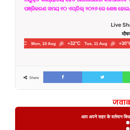
ପଞ୍ଜିକରଣ ସମୟ ୧୦ ଏପ୍ରିଲ୍ ୨୦୨୬ ରେ ଶେଷ ହୋଇଥ
Live Sh
मौष
+33°C
+32°C
+30°C
Mon, 10 Aug
Tue, 11 Aug
Facebook
Twitter
Share
जवाब
आप अपने सहर के वर्तमान बिधाय