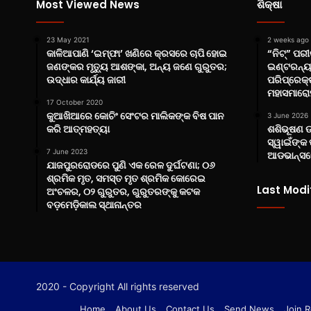
Most Viewed News
ଶିକ୍ଷା
23 May 2021
2 weeks ago
କାଳିଆପାଣି ‘ଇମ୍ଫା’ ଖଣିରେ କ୍ରସରେ ଚାପି ହୋଇ
“ନିଟ୍‌” ପ
ଜଣଙ୍କର ମୃତ୍ୟୁ ଆଶଙ୍କା, ଅନ୍ୟ ଜଣେ ଗୁରୁତର;
ଇଣ୍ଟରନ୍ୟ
ଉଦ୍ଧାର କାର୍ଯ୍ୟ ଜାରୀ
ପରିପ୍ରେକ୍ଷ
ମହାସମାରୋହ
17 October 2020
କୁଆଖିଆରେ କୋଚିଂ ସେଂଟର ମାଲିକଙ୍କ ବିଷ ପାନ
3 June 2026
କରି ଆତ୍ମହତ୍ୟା
ଶଶିଭୂଷଣ 
ସ୍ୱାଇଁଙ୍କ 
7 June 2023
ଆଡଭାନ୍ସରେ
ଯାଜପୁରରୋଡରେ ପୁଣି ଏକ ରେଳ ଦୁର୍ଘଟଣା; ୦୬
ଶ୍ରମିକ ମୃତ, ସମସ୍ତ ମୃତ ଶ୍ରମିକ କୋରେଇ
Last Modi
ଅଂଚଳର, ୦୨ ଗୁରୁତର, ଗୁରୁତରଙ୍କୁ କଟକ
ବଡ଼ମେଡ଼ିକାଲ ସ୍ଥାନାନ୍ତର
2020 - Copyright All rights reserved
Home
About Us
Contact Us
Send News
Join R