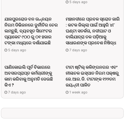
5 days ago
ଯାଜପୁରରୋଡ ବନ ଉନ୍ନୟନ
ମହାନଦୀରେ ପ୍ରବଳ ସ୍ରୋତ ଜାରି
ନିଗମ ଡିଭିଜନରେ ଦୁର୍ନୀତିର ଚେର
: କଟକ ଜିଲ୍ଲା ପାଇଁ ଆହୁରି ୪୮
ଲମ୍ବୁଛି, ବ୍ୟବହୃତ ସିମେଂଟର
ଘଣ୍ଟା ସତର୍କତା, ନଦୀଘାଟ ଓ
ପ୍ୟାକେଟ ୯୦୦ ରୁ ୦୧ ହଜାର
ବାଲିଯାତ୍ରା ତଳ ପଡ଼ିଆକୁ
ଟଙ୍କା ମଧ୍ୟରେ ଦର୍ଶାଯାଇଛି
ସାଧାରଣଙ୍କ ପ୍ରବେଶ ନିଷିଦ୍ଧ
+31°C
+31°C
Weather in Delhi
Sat, 8 Aug
5 days ago
7 days ago
ପାଣିକୋଇଲି ପୂର୍ତ ବିଭାଗରେ
ଟାଟା ଷ୍ଟିଲ୍ କଳିଙ୍ଗନଗର ଏବଂ
ଅବସରପ୍ରାପ୍ତ କର୍ମଚାରୀଙ୍କୁ
ନୀଳାଚଳ ଇସ୍ପାତ ନିଗମ ପକ୍ଷରୁ
କାମ କରିବାକୁ ଅନୁମତି ଦେଉଛି
ଜେ.ଆର.ଡି. ଟାଟାଙ୍କ ୧୨୨ତମ
କିଏ ?
ଜୟନ୍ତୀ ପାଳିତ
7 days ago
1 week ago