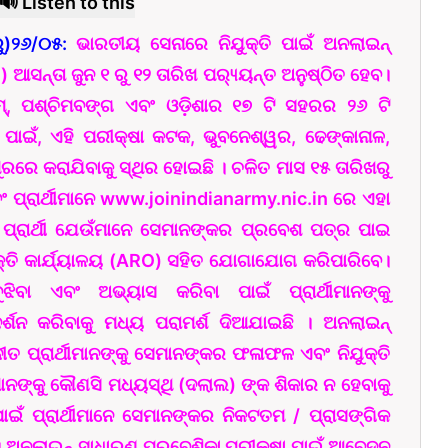
🔊 Listen to this
ୁ)୨୬/୦୫:
ଭାରତୀୟ ସେନାରେ ନିଯୁକ୍ତି ପାଇଁ ଅନଲାଇନ୍
ଆସନ୍ତା ଜୁନ ୧ ରୁ ୧୨ ତାରିଖ ପର‌୍ୟ୍ୟନ୍ତ ଅନୁଷ୍ଠିତ ହେବ।
ମ୍, ପଶ୍ଚିମବଙ୍ଗ ଏବଂ ଓଡ଼ିଶାର ୧୭ ଟି ସହରର ୨୬ ଟି
ା ପାଇଁ, ଏହି ପରୀକ୍ଷା କଟକ, ଭୁବନେଶ୍ୱର, ଢେଙ୍କାନାଳ,
ରେ କରାଯିବାକୁ ସ୍ଥିର ହୋଇଛି । ଚଳିତ ମାସ ୧୫ ତାରିଖରୁ
୍ରାର୍ଥୀମାନେ www.joinindianarmy.nic.in ରେ ଏହା
ପ୍ରାର୍ଥୀ ଯେଉଁମାନେ ସେମାନଙ୍କର ପ୍ରବେଶ ପତ୍ର ପାଇ
ଯୁକ୍ତି କାର୍ଯ୍ୟାଳୟ (ARO) ସହିତ ଯୋଗାଯୋଗ କରିପାରିବେ।
ିବା ଏବଂ ଅଭ୍ୟାସ କରିବା ପାଇଁ ପ୍ରାର୍ଥୀମାନଙ୍କୁ
୍ଶନ କରିବାକୁ ମଧ୍ୟ ପରାମର୍ଶ ଦିଆଯାଇଛି । ଅନଲାଇନ୍
 ପ୍ରାର୍ଥୀମାନଙ୍କୁ ସେମାନଙ୍କର ଫଳାଫଳ ଏବଂ ନିଯୁକ୍ତି
ଥୀମାନଙ୍କୁ କୌଣସି ମଧ୍ୟସ୍ଥି (ଦଲାଲ) ଙ୍କ ଶିକାର ନ ହେବାକୁ
ାଇଁ ପ୍ରାର୍ଥୀମାନେ ସେମାନଙ୍କର ନିକଟତମ / ପ୍ରାସଙ୍ଗିକ
 । ଅନଲାଇନ୍ ସାଧାରଣ ପ୍ରବେଶିକା ପରୀକ୍ଷା ପାଇଁ ଆବେଦନ