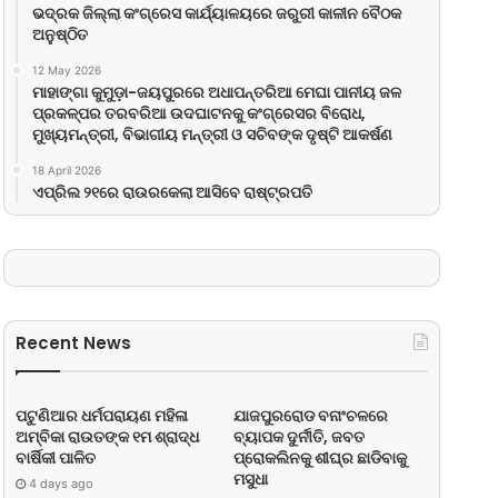
ଭଦ୍ରକ ଜିଲ୍ଲା କଂଗ୍ରେସ କାର୍ଯ୍ୟାଳୟରେ ଜରୁରୀ କାଳୀନ ବୈଠକ
ଅନୁଷ୍ଠିତ
12 May 2026
ମାହାଙ୍ଗା କୁମୁଡ଼ା-ଜୟପୁରରେ ଅଧାପନ୍ତରିଆ ମେଘା ପାନୀୟ ଜଳ
ପ୍ରକଳ୍ପର ତରବରିଆ ଉଦଘାଟନକୁ କଂଗ୍ରେସର ବିରୋଧ,
ମୁଖ୍ୟମନ୍ତ୍ରୀ, ବିଭାଗୀୟ ମନ୍ତ୍ରୀ ଓ ସଚିବଙ୍କ ଦୃଷ୍ଟି ଆକର୍ଷଣ
18 April 2026
ଏପ୍ରିଲ ୨୧ରେ ରାଉରକେଲା ଆସିବେ ରାଷ୍ଟ୍ରପତି
Recent News
ପଟୁଣିଆର ଧର୍ମପରାୟଣ ମହିଳା
ଯାଜପୁରରୋଡ ବନାଂଚଳରେ
ଅମ୍ବିକା ରାଉତଙ୍କ ୧ମ ଶ୍ରାଦ୍ଧ
ବ୍ୟାପକ ଦୁର୍ନୀତି, ଜବତ
ବାର୍ଷିକୀ ପାଳିତ
ପ୍ରୋକଲିନକୁ ଶୀଘ୍ର ଛାଡିବାକୁ
ମସୁଧା
4 days ago