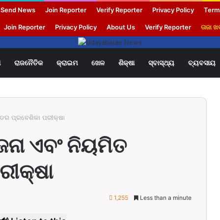
Send News
Join Reporter
Verify Reporter
Privacy Policy
Term
Join Reporter
Privacy Policy
About Us
Verify Reporter
ତାଜା 
ଶ
ରାଜନୈତିକ
କ୍ରାଇମ
ଖେଳ
ଶିକ୍ଷା
ସ୍ବାସ୍ଥ୍ୟ
ବ୍ୟବସାୟ
ୟାଡର ପ୍ରବେଶିକା ପରୀକ୍ଷା
ୋଜନା ଏବଂ ନିୟମିତ
ରୀକ୍ଷା
1,255
Less than a minute