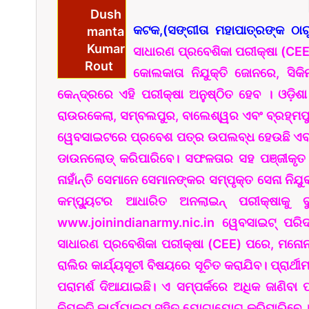
Dush
କଟକ,(ସଙ୍ଗୀତା ମହାପାତ୍ରଙ୍କ ଠାର
manta
Kumar
ସାଧାରଣ ପ୍ରବେଶିକା ପରୀକ୍ଷା (CEE) 
Rout
କୋଲକାତା ନିଯୁକ୍ତି ଜୋନରେ, ସିକି
କେନ୍ଦ୍ରରେ ଏହି ପରୀକ୍ଷା ଅନୁଷ୍ଠିତ ହେବ । ଓଡ଼ିଶ
ରାଉରକେଲା, ସମ୍ବଲପୁର, ବାଲେଶ୍ୱର ଏବଂ ବ୍ରହ୍ମପୁର
ୱେବସାଇଟରେ ପ୍ରବେଶ ପତ୍ର ଉପଲବ୍ଧ ହେଉଛି ଏବଂ ପ
ଡାଉନଲୋଡ୍ କରିପାରିବେ। ସଫଳତାର ସହ ପଞ୍ଜୀକୃତ 
ନାହାଁନ୍ତି ସେମାନେ ସେମାନଙ୍କର ସମ୍ପୃକ୍ତ ସେନା ନି
କମ୍ପ୍ୟୁଟର ଆଧାରିତ ଅନଲାଇନ୍ ପରୀକ୍ଷାକୁ ବୁଝ
www.joinindianarmy.nic.in ୱେବସାଇଟ୍ ପରିଦର
ସାଧାରଣ ପ୍ରବେଶିକା ପରୀକ୍ଷା (CEE) ପରେ, ମନୋନୀତ
ରାଲିର କାର୍ଯ୍ୟସୂଚୀ ବିଷୟରେ ସୂଚିତ କରାଯିବ। ପ୍ରାର୍
ପରାମର୍ଶ ଦିଆଯାଇଛି। ଏ ସମ୍ପର୍କରେ ଅଧିକ ଜାଣିବା ପ
ନିଯୁକ୍ତି କାର୍ଯ୍ୟାଳୟ ସହିତ ଯୋଗାଯୋଗ କରିପାରିବେ