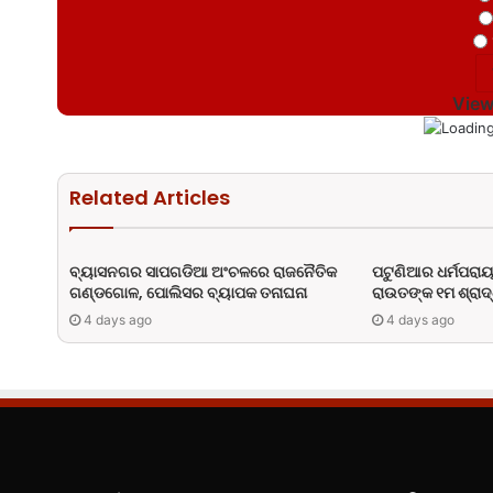
View
Related Articles
ବ୍ୟାସନଗର ସାପଗଡିଆ ଅଂଚଳରେ ରାଜନୈତିକ
ପଟୁଣିଆର ଧର୍ମପରାୟ
ଗଣ୍ଡଗୋଳ, ପୋଲିସର ବ୍ୟାପକ ତନାଘନା
ରାଉତଙ୍କ ୧ମ ଶ୍ରାଦ୍ଧ
4 days ago
4 days ago