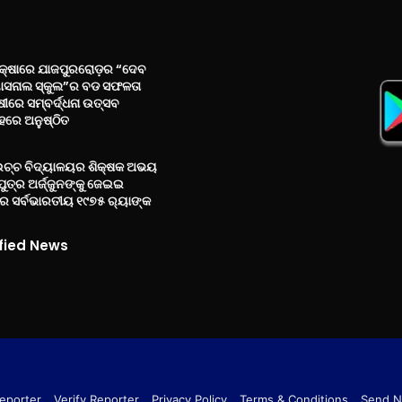
ରୀକ୍ଷାରେ ଯାଜପୁରରୋଡ଼ର “ଦେବ
ାସନାଲ ସ୍କୁଲ”ର ବଡ ସଫଳତା
ୀରେ ସମ୍ବର୍ଦ୍ଧନା ଉତ୍ସବ
ରେ ଅନୁଷ୍ଠିତ
ଉଚ୍ଚ ବିଦ୍ୟାଳୟର ଶିକ୍ଷକ ଅଭୟ
ପୁତ୍ର ଅର୍ଜ୍ଜୁନଙ୍କୁ ଜେଇଇ
 ସର୍ବଭାରତୀୟ ୧୯୭୫ ର‌୍ୟାଙ୍କ
fied News
eporter
Verify Reporter
Privacy Policy
Terms & Conditions
Send 