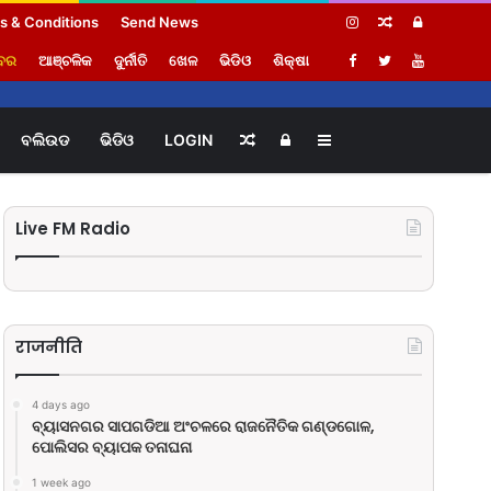
s & Conditions
Send News
Random
Log
ଖବର
ଆଞ୍ଚଳିକ
ଦୁର୍ନୀତି
ଖେଳ
ଭିଡିଓ
ଶିକ୍ଷା
Article
In
ବଲିଉଡ
ଭିଡିଓ
LOGIN
Random
Log
Sidebar
Article
In
Live FM Radio
राजनीति
4 days ago
ବ୍ୟାସନଗର ସାପଗଡିଆ ଅଂଚଳରେ ରାଜନୈତିକ ଗଣ୍ଡଗୋଳ,
ପୋଲିସର ବ୍ୟାପକ ତନାଘନା
1 week ago