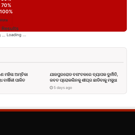
70%
100%
 Results
Loading ...
ଣ ମହିଳା ଅମ୍ବିକା
ଯାଜପୁରରୋଡ ବନାଂଚଳରେ ବ୍ୟାପକ ଦୁର୍ନୀତି,
 ବାର୍ଷିକୀ ପାଳିତ
ଜବତ ପ୍ରୋକଲିନକୁ ଶୀଘ୍ର ଛାଡିବାକୁ ମସୁଧା
5 days ago