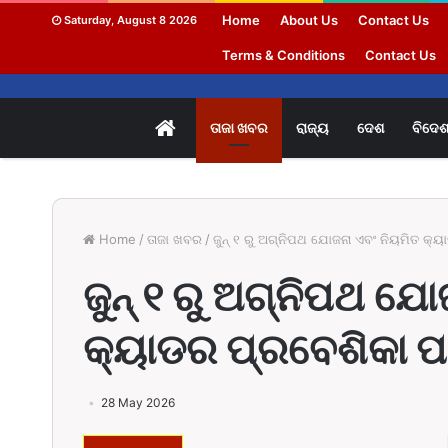
Home
About Us
Contact Us
Saturday, August 8 2026
Terms & Conditions
Contact Us
HOME
ତାଜା ଖବର
ରାଜ୍ୟ
ଦେଶ
ବିଦେ
Home
/
ତାଜା ଖବର
/
ଜୁନ୍ ୧ ରୁ ଅଗ୍ନିପଥ ଯୋଜନା ଏବଂ ନିୟମିତ କ୍
ଜୁନ୍ ୧ ରୁ ଅଗ୍ନିପଥ ଯ
କ୍ୟାଡର ପ୍ରବେଶିକା ପ
28 May 2026