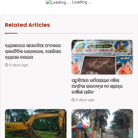
Loading ...
Related Articles
ବ୍ୟାସନଗର ସାପଗଡିଆ ଅଂଚଳରେ
ରାଜନୈତିକ ଗଣ୍ଡଗୋଳ, ପୋଲିସର
ବ୍ୟାପକ ତନାଘନା
4 days ago
ପଟୁଣିଆର ଧର୍ମପରାୟଣ ମହିଳା
ଅମ୍ବିକା ରାଉତଙ୍କ ୧ମ ଶ୍ରାଦ୍ଧ
ବାର୍ଷିକୀ ପାଳିତ
4 days ago