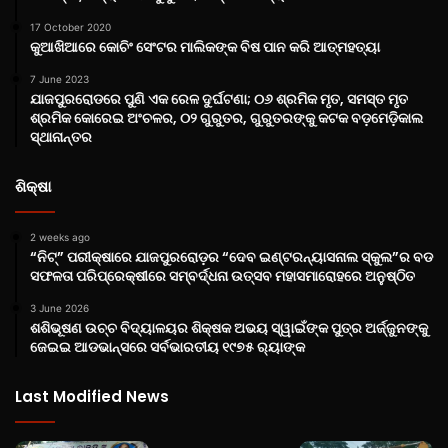
17 October 2020
କୁଆଖିଆରେ କୋଚିଂ ସେଂଟର ମାଲିକଙ୍କ ବିଷ ପାନ କରି ଆତ୍ମହତ୍ୟା
7 June 2023
ଯାଜପୁରରୋଡରେ ପୁଣି ଏକ ରେଳ ଦୁର୍ଘଟଣା; ୦୬ ଶ୍ରମିକ ମୃତ, ସମସ୍ତ ମୃତ
ଶ୍ରମିକ କୋରେଇ ଅଂଚଳର, ୦୨ ଗୁରୁତର, ଗୁରୁତରଙ୍କୁ କଟକ ବଡ଼ମେଡ଼ିକାଲ
ସ୍ଥାନାନ୍ତର
ଶିକ୍ଷା
2 weeks ago
“ନିଟ୍‌” ପରୀକ୍ଷାରେ ଯାଜପୁରରୋଡ଼ର “ଦେବ ଇଣ୍ଟରନ୍ୟାସନାଲ ସ୍କୁଲ”ର ବଡ
ସଫଳତା ପରିପ୍ରେକ୍ଷୀରେ ସମ୍ବର୍ଦ୍ଧନା ଉତ୍ସବ ମହାସମାରୋହରେ ଅନୁଷ୍ଠିତ
3 June 2026
ଶଶିଭୂଷଣ ଉଚ୍ଚ ବିଦ୍ୟାଳୟର ଶିକ୍ଷକ ଅଭୟ ସ୍ୱାଇଁଙ୍କ ପୁତ୍ର ଅର୍ଜ୍ଜୁନଙ୍କୁ
ଜେଇଇ ଆଡଭାନ୍ସରେ ସର୍ବଭାରତୀୟ ୧୯୭୫ ର‌୍ୟାଙ୍କ
Last Modified News