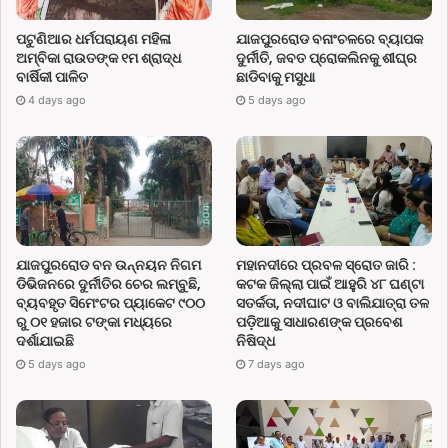
ପଟୁଣିଆର ଧର୍ମପରାୟଣ ମହିଳା
ଯାଜପୁରରୋଡ ବନାଂଚଳରେ ବ୍ୟାପକ
ଅମ୍ବିକା ରାଉତଙ୍କ ୧ମ ଶ୍ରାଦ୍ଧ
ଦୁର୍ନୀତି, ଜବତ ପ୍ରୋକଲିନକୁ ଶୀଘ୍ର
ବାର୍ଷିକୀ ପାଳିତ
ଛାଡିବାକୁ ମସୁଧା
4 days ago
5 days ago
ଯାଜପୁରରୋଡ ବନ ଉନ୍ନୟନ ନିଗମ
ମହାନଦୀରେ ପ୍ରବଳ ସ୍ରୋତ ଜାରି :
ଡିଭିଜନରେ ଦୁର୍ନୀତିର ଚେର ଲମ୍ବୁଛି,
କଟକ ଜିଲ୍ଲା ପାଇଁ ଆହୁରି ୪୮ ଘଣ୍ଟା
ବ୍ୟବହୃତ ସିମେଂଟର ପ୍ୟାକେଟ ୯୦୦
ସତର୍କତା, ନଦୀଘାଟ ଓ ବାଲିଯାତ୍ରା ତଳ
ରୁ ୦୧ ହଜାର ଟଙ୍କା ମଧ୍ୟରେ
ପଡ଼ିଆକୁ ସାଧାରଣଙ୍କ ପ୍ରବେଶ
ଦର୍ଶାଯାଇଛି
ନିଷିଦ୍ଧ
5 days ago
7 days ago