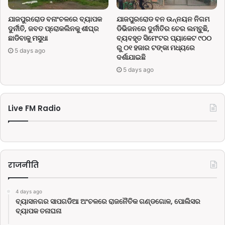
ଯାଜପୁରରୋଡ ବନାଂଚଳରେ ବ୍ୟାପକ
ଯାଜପୁରରୋଡ ବନ ଉନ୍ନୟନ ନିଗମ
ଦୁର୍ନୀତି, ଜବତ ପ୍ରୋକଲିନକୁ ଶୀଘ୍ର
ଡିଭିଜନରେ ଦୁର୍ନୀତିର ଚେର ଲମ୍ବୁଛି,
ଛାଡିବାକୁ ମସୁଧା
ବ୍ୟବହୃତ ସିମେଂଟର ପ୍ୟାକେଟ ୯୦୦
ରୁ ୦୧ ହଜାର ଟଙ୍କା ମଧ୍ୟରେ
5 days ago
ଦର୍ଶାଯାଇଛି
5 days ago
Live FM Radio
राजनीति
4 days ago
ବ୍ୟାସନଗର ସାପଗଡିଆ ଅଂଚଳରେ ରାଜନୈତିକ ଗଣ୍ଡଗୋଳ, ପୋଲିସର
ବ୍ୟାପକ ତନାଘନା