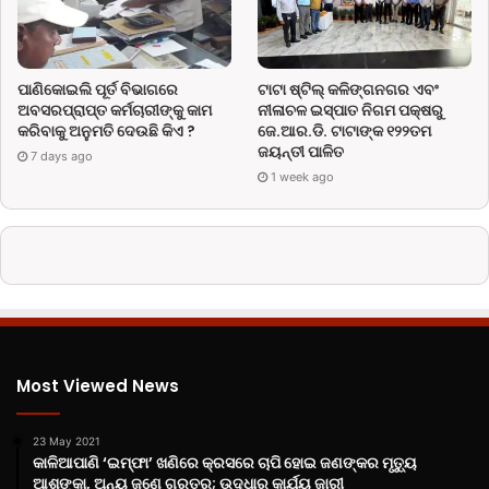
ପାଣିକୋଇଲି ପୂର୍ତ ବିଭାଗରେ
ଟାଟା ଷ୍ଟିଲ୍ କଳିଙ୍ଗନଗର ଏବଂ
ଅବସରପ୍ରାପ୍ତ କର୍ମଚାରୀଙ୍କୁ କାମ
ନୀଳାଚଳ ଇସ୍ପାତ ନିଗମ ପକ୍ଷରୁ
କରିବାକୁ ଅନୁମତି ଦେଉଛି କିଏ ?
ଜେ.ଆର.ଡି. ଟାଟାଙ୍କ ୧୨୨ତମ
ଜୟନ୍ତୀ ପାଳିତ
7 days ago
1 week ago
Most Viewed News
23 May 2021
କାଳିଆପାଣି ‘ଇମ୍ଫା’ ଖଣିରେ କ୍ରସରେ ଚାପି ହୋଇ ଜଣଙ୍କର ମୃତ୍ୟୁ
ଆଶଙ୍କା, ଅନ୍ୟ ଜଣେ ଗୁରୁତର; ଉଦ୍ଧାର କାର୍ଯ୍ୟ ଜାରୀ