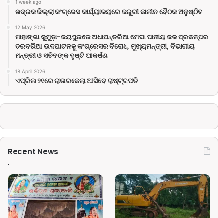
1 week ago
ଭଦ୍ରକ ଜିଲ୍ଲା କଂଗ୍ରେସ କାର୍ଯ୍ୟାଳୟରେ ଜରୁରୀ କାଳୀନ ବୈଠକ ଅନୁଷ୍ଠିତ
12 May 2026
ମାହାଙ୍ଗା କୁମୁଡ଼ା-ଜୟପୁରରେ ଅଧାପନ୍ତରିଆ ମେଘା ପାନୀୟ ଜଳ ପ୍ରକଳ୍ପର
ତରବରିଆ ଉଦଘାଟନକୁ କଂଗ୍ରେସର ବିରୋଧ, ମୁଖ୍ୟମନ୍ତ୍ରୀ, ବିଭାଗୀୟ
ମନ୍ତ୍ରୀ ଓ ସଚିବଙ୍କ ଦୃଷ୍ଟି ଆକର୍ଷଣ
18 April 2026
ଏପ୍ରିଲ ୨୧ରେ ରାଉରକେଲା ଆସିବେ ରାଷ୍ଟ୍ରପତି
Recent News