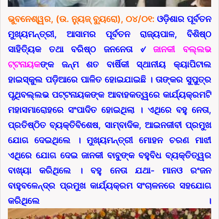
ଭୁବନେଶ୍ୱର, (ଉ. ନ୍ୟୁଜ୍ ବ୍ୟୁରୋ), ୦୪/୦୧:
ଓଡ଼ିଶାର ପୂର୍ବତନ
ମୁଖ୍ୟମନ୍ତ୍ରୀ, ଆସାମର ପୂର୍ବତନ ରାଜ୍ୟପାଳ, ବିଶିଷ୍ଠ
ସାହିତ୍ୟିକ ତଥା ବରିଷ୍ଠ ଜନନେତା ୰
ଜାନକୀ ବଲ୍ଲଭ
ଟ୍ଟନାୟକ
ଙ୍କ ଜନ୍ମ ଶତ ବାର୍ଷିକୀ ସ୍ଥାନୀୟ କ୍ୟାପିଟାଲ
ହାଇସ୍କୁଲ ପଡ଼ିଆରେ ପାଳିତ ହୋଇଯାଇଛି । ତାଙ୍କର ସୁପୁତ୍ର
ପୃଥିବଲ୍ଲଭ ପଟ୍ଟନାୟକଙ୍କ ଆବାହକତ୍ୱରେ କାର୍ଯ୍ୟକ୍ରମଟି
ମହାସମାରୋହରେ ସଂପାଦିତ ହୋଇଥିଲା । ଏଥିରେ ବହୁ ନେତା,
ପ୍ରତିଷ୍ଠିତ ବ୍ୟକ୍ତିବିଶେଷ, ସାମ୍ବାଦିକ, ଆଇନଜୀବୀ ପ୍ରମୁଖ
ଯୋଗ ଦେଇଥିଲେ । ମୁଖ୍ୟମନ୍ତ୍ରୀ ମୋହନ ଚରଣ ମାଝୀ
ଏଥିରେ ଯୋଗ ଦେଇ ଜାନକୀ ବାବୁଙ୍କ ବହୁବିଧ ବ୍ୟକ୍ତିତ୍ୱର
ବାଖ୍ୟା କରିଥିଲେ । ବହୁ ନେତା ଯଥା- ମାନଓ ରଂଜନ
ବାହୁବଳେନ୍ଦ୍ର ପ୍ରମୁଖ କାର୍ଯ୍ୟକ୍ରମ ସଂଚାଳନରେ ସହଯୋଗ
କରିଥିଲେ ।