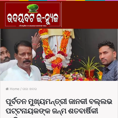
M
Home
/
ତାଜା ଖବର
ପୂର୍ବତନ ମୁଖ୍ୟମନ୍ତ୍ରୀ ଜାନକୀ ବଲ୍ଲଭ
ପଟ୍ଟନାୟକଙ୍କ ଜନ୍ମ ଶତବାର୍ଷିକୀ