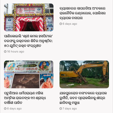
ବ୍ୟାସନଗର ସାପଗଡିଆ ଅଂଚଳରେ
ରାଜନୈତିକ ଗଣ୍ଡଗୋଳ, ପୋଲିସର
ବ୍ୟାପକ ତନାଘନା
6 days ago
ପାଣିକୋଇଲି ‘ଶ୍ରୀ କମଲ ହସପିଟାଲ’
ତରଫରୁ ରକ୍ତଦାନ ଶିବିର ଅନୁଷ୍ଠିତ;
୫୦ ୟୁନିଟ୍ ରକ୍ତ ସଂଗ୍ରୃହୀତ
16 hours ago
ପଟୁଣିଆର ଧର୍ମପରାୟଣ ମହିଳା
ଯାଜପୁରରୋଡ ବନାଂଚଳରେ ବ୍ୟାପକ
ଅମ୍ବିକା ରାଉତଙ୍କ ୧ମ ଶ୍ରାଦ୍ଧ
ଦୁର୍ନୀତି, ଜବତ ପ୍ରୋକଲିନକୁ ଶୀଘ୍ର
ବାର୍ଷିକୀ ପାଳିତ
ଛାଡିବାକୁ ମସୁଧା
6 days ago
7 days ago