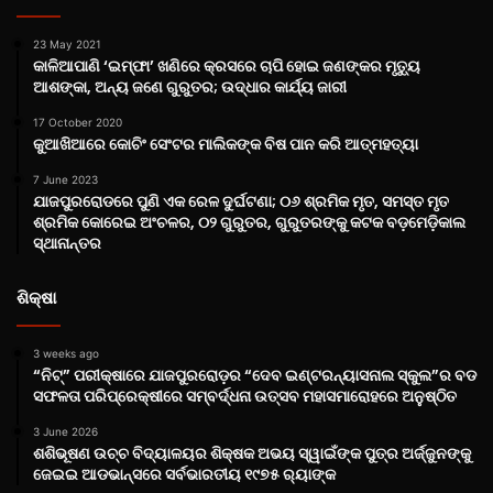
23 May 2021
କାଳିଆପାଣି ‘ଇମ୍ଫା’ ଖଣିରେ କ୍ରସରେ ଚାପି ହୋଇ ଜଣଙ୍କର ମୃତ୍ୟୁ
ଆଶଙ୍କା, ଅନ୍ୟ ଜଣେ ଗୁରୁତର; ଉଦ୍ଧାର କାର୍ଯ୍ୟ ଜାରୀ
17 October 2020
କୁଆଖିଆରେ କୋଚିଂ ସେଂଟର ମାଲିକଙ୍କ ବିଷ ପାନ କରି ଆତ୍ମହତ୍ୟା
7 June 2023
ଯାଜପୁରରୋଡରେ ପୁଣି ଏକ ରେଳ ଦୁର୍ଘଟଣା; ୦୬ ଶ୍ରମିକ ମୃତ, ସମସ୍ତ ମୃତ
ଶ୍ରମିକ କୋରେଇ ଅଂଚଳର, ୦୨ ଗୁରୁତର, ଗୁରୁତରଙ୍କୁ କଟକ ବଡ଼ମେଡ଼ିକାଲ
ସ୍ଥାନାନ୍ତର
ଶିକ୍ଷା
3 weeks ago
“ନିଟ୍‌” ପରୀକ୍ଷାରେ ଯାଜପୁରରୋଡ଼ର “ଦେବ ଇଣ୍ଟରନ୍ୟାସନାଲ ସ୍କୁଲ”ର ବଡ
ସଫଳତା ପରିପ୍ରେକ୍ଷୀରେ ସମ୍ବର୍ଦ୍ଧନା ଉତ୍ସବ ମହାସମାରୋହରେ ଅନୁଷ୍ଠିତ
3 June 2026
ଶଶିଭୂଷଣ ଉଚ୍ଚ ବିଦ୍ୟାଳୟର ଶିକ୍ଷକ ଅଭୟ ସ୍ୱାଇଁଙ୍କ ପୁତ୍ର ଅର୍ଜ୍ଜୁନଙ୍କୁ
ଜେଇଇ ଆଡଭାନ୍ସରେ ସର୍ବଭାରତୀୟ ୧୯୭୫ ର‌୍ୟାଙ୍କ