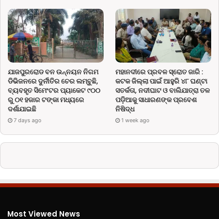
ଯାଜପୁରରୋଡ ବନ ଉନ୍ନୟନ ନିଗମ
ମହାନଦୀରେ ପ୍ରବଳ ସ୍ରୋତ ଜାରି :
ଡିଭିଜନରେ ଦୁର୍ନୀତିର ଚେର ଲମ୍ବୁଛି,
କଟକ ଜିଲ୍ଲା ପାଇଁ ଆହୁରି ୪୮ ଘଣ୍ଟା
ବ୍ୟବହୃତ ସିମେଂଟର ପ୍ୟାକେଟ ୯୦୦
ସତର୍କତା, ନଦୀଘାଟ ଓ ବାଲିଯାତ୍ରା ତଳ
ରୁ ୦୧ ହଜାର ଟଙ୍କା ମଧ୍ୟରେ
ପଡ଼ିଆକୁ ସାଧାରଣଙ୍କ ପ୍ରବେଶ
ଦର୍ଶାଯାଇଛି
ନିଷିଦ୍ଧ
7 days ago
1 week ago
Most Viewed News