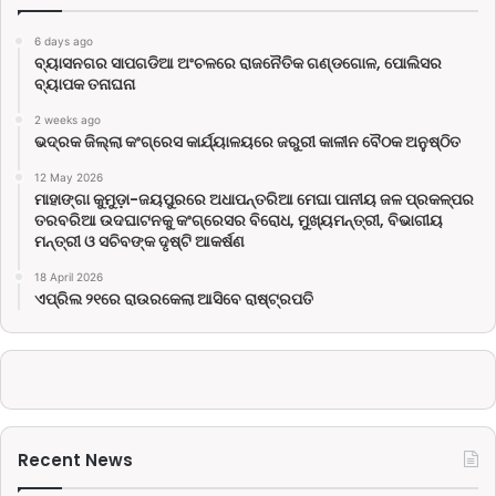
6 days ago
ବ୍ୟାସନଗର ସାପଗଡିଆ ଅଂଚଳରେ ରାଜନୈତିକ ଗଣ୍ଡଗୋଳ, ପୋଲିସର
ବ୍ୟାପକ ତନାଘନା
2 weeks ago
ଭଦ୍ରକ ଜିଲ୍ଲା କଂଗ୍ରେସ କାର୍ଯ୍ୟାଳୟରେ ଜରୁରୀ କାଳୀନ ବୈଠକ ଅନୁଷ୍ଠିତ
12 May 2026
ମାହାଙ୍ଗା କୁମୁଡ଼ା-ଜୟପୁରରେ ଅଧାପନ୍ତରିଆ ମେଘା ପାନୀୟ ଜଳ ପ୍ରକଳ୍ପର
ତରବରିଆ ଉଦଘାଟନକୁ କଂଗ୍ରେସର ବିରୋଧ, ମୁଖ୍ୟମନ୍ତ୍ରୀ, ବିଭାଗୀୟ
ମନ୍ତ୍ରୀ ଓ ସଚିବଙ୍କ ଦୃଷ୍ଟି ଆକର୍ଷଣ
18 April 2026
ଏପ୍ରିଲ ୨୧ରେ ରାଉରକେଲା ଆସିବେ ରାଷ୍ଟ୍ରପତି
Recent News