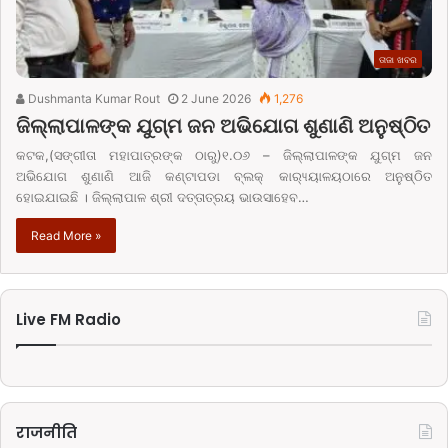
ତାଜା ଖବର
Dushmanta Kumar Rout
2 June 2026
1,276
ଜିଲ୍ଲାପାଳଙ୍କ ଯୁଗ୍ମ ଜନ ଅଭିଯୋଗ ଶୁଣାଣି ଅନୁଷ୍ଠିତ
କଟକ,(ସଙ୍ଗୀତା ମହାପାତ୍ରଙ୍କ ଠାରୁ)୧.୦୬ – ଜିଲ୍ଲାପାଳଙ୍କ ଯୁଗ୍ମ ଜନ
ଅଭିଯୋଗ ଶୁଣାଣି ଆଜି କଣ୍ଟାପଡା ବ୍ଲକ୍ କାର‌୍ୟ୍ୟାଳୟଠାରେ ଅନୁଷ୍ଠିତ
ହୋଇଯାଇଛି । ଜିଲ୍ଲାପାଳ ଶ୍ରୀ ଦତ୍ତାତ୍ରୟ ଭାଉସାହେବ…
Read More »
Live FM Radio
राजनीति