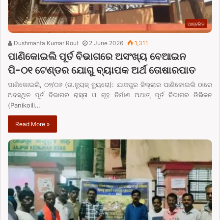
ଆଞ୍ଚଳିକ
Dushmanta Kumar Rout
2 June 2026
1,311
ପାଣିକୋଇଲି ପୂର୍ତ ବିଭାଗରେ ଅସଂଖ୍ୟ ବେଆଇନ
ପି-୦୧ ଟେଣ୍ଡର ଯୋଗୁ ବ୍ୟାପକ ଅର୍ଥ ତୋଷାରପାତ
ପାଣିକୋଇଲି, ୦୨/୦୬ (ଉ.ନ୍ୟୁଜ୍ ବ୍ୟୁରୋ): ଯାଜପୁର ଜିଲ୍ଲାର ପାଣିକୋଇଲି ଠାରେ
ଅବସ୍ଥିତ ପୂର୍ତ ବିଭାଗର ରାସ୍ତା ଓ ଗୃହ ନିର୍ମାଣ ଅଥାତ୍ ପୂର୍ତ ବିଭାଗର ଡିଭିଜନ
(Panikoili…
Read More »