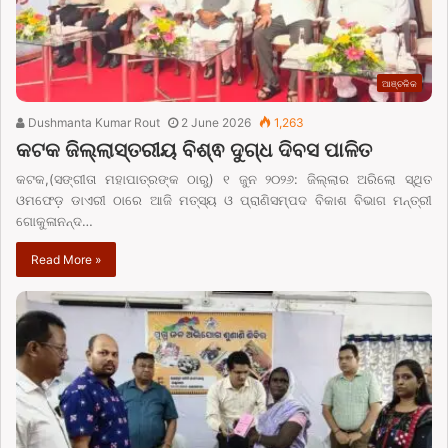
ଆଞ୍ଚଳିକ
Dushmanta Kumar Rout
2 June 2026
1,263
କଟକ ଜିଲ୍ଲାସ୍ତରୀୟ ବିଶ୍ଵ ଦୁଗ୍ଧ ଦିବସ ପାଳିତ
କଟକ,(ସଙ୍ଗୀତା ମହାପାତ୍ରଙ୍କ ଠାରୁ) ୧ ଜୁନ ୨୦୨୬: ଜିଲ୍ଲାର ଅରିଲୋ ସ୍ଥିତ
ଓମଫେଡ଼ ଡାଏରୀ ଠାରେ ଆଜି ମତ୍ସ୍ୟ ଓ ପ୍ରାଣିସମ୍ପଦ ବିକାଶ ବିଭାଗ ମନ୍ତ୍ରୀ
ଗୋକୁଳାନନ୍ଦ…
Read More »