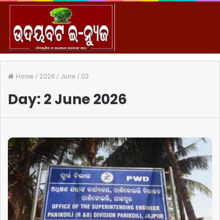
M
Home
/
2026
/
June
/
02
Day:
2 June 2026