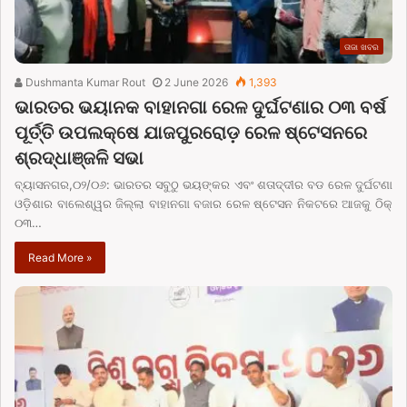
ତାଜା ଖବର
Dushmanta Kumar Rout
2 June 2026
1,393
ଭାରତର ଭୟାନକ ବାହାନଗା ରେଳ ଦୁର୍ଘଟଣାର ୦୩ ବର୍ଷ
ପୂର୍ତ୍ତି ଉପଲକ୍ଷେ ଯାଜପୁରରୋଡ଼ ରେଳ ଷ୍ଟେସନରେ
ଶ୍ରଦ୍ଧାଞ୍ଜଳି ସଭା
ବ୍ୟାସନଗର,୦୨/୦୬: ଭାରତର ସବୁଠୁ ଭୟଙ୍କର ଏବଂ ଶତାଦ୍ଦୀର ବଡ ରେଳ ଦୁର୍ଘଟଣା
ଓଡ଼ିଶାର ବାଲେଶ୍ୱର ଜିଲ୍ଲା ବାହାନଗା ବଜାର ରେଳ ଷ୍ଟେସନ ନିକଟରେ ଆଜକୁ ଠିକ୍
୦୩…
Read More »