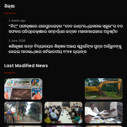
ଶିକ୍ଷା
2 weeks ago
“ନିଟ୍‌” ପରୀକ୍ଷାରେ ଯାଜପୁରରୋଡ଼ର “ଦେବ ଇଣ୍ଟରନ୍ୟାସନାଲ ସ୍କୁଲ”ର ବଡ
ସଫଳତା ପରିପ୍ରେକ୍ଷୀରେ ସମ୍ବର୍ଦ୍ଧନା ଉତ୍ସବ ମହାସମାରୋହରେ ଅନୁଷ୍ଠିତ
3 June 2026
ଶଶିଭୂଷଣ ଉଚ୍ଚ ବିଦ୍ୟାଳୟର ଶିକ୍ଷକ ଅଭୟ ସ୍ୱାଇଁଙ୍କ ପୁତ୍ର ଅର୍ଜ୍ଜୁନଙ୍କୁ
ଜେଇଇ ଆଡଭାନ୍ସରେ ସର୍ବଭାରତୀୟ ୧୯୭୫ ର‌୍ୟାଙ୍କ
Last Modified News