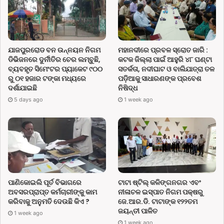
ଯାଜପୁରରୋଡ ବନ ଉନ୍ନୟନ ନିଗମ
ମହାନଦୀରେ ପ୍ରବଳ ସ୍ରୋତ ଜାରି :
ଡିଭିଜନରେ ଦୁର୍ନୀତିର ଚେର ଲମ୍ବୁଛି,
କଟକ ଜିଲ୍ଲା ପାଇଁ ଆହୁରି ୪୮ ଘଣ୍ଟା
ବ୍ୟବହୃତ ସିମେଂଟର ପ୍ୟାକେଟ ୯୦୦
ସତର୍କତା, ନଦୀଘାଟ ଓ ବାଲିଯାତ୍ରା ତଳ
ରୁ ୦୧ ହଜାର ଟଙ୍କା ମଧ୍ୟରେ
ପଡ଼ିଆକୁ ସାଧାରଣଙ୍କ ପ୍ରବେଶ
ଦର୍ଶାଯାଇଛି
ନିଷିଦ୍ଧ
5 days ago
1 week ago
ପାଣିକୋଇଲି ପୂର୍ତ ବିଭାଗରେ
ଟାଟା ଷ୍ଟିଲ୍ କଳିଙ୍ଗନଗର ଏବଂ
ଅବସରପ୍ରାପ୍ତ କର୍ମଚାରୀଙ୍କୁ କାମ
ନୀଳାଚଳ ଇସ୍ପାତ ନିଗମ ପକ୍ଷରୁ
କରିବାକୁ ଅନୁମତି ଦେଉଛି କିଏ ?
ଜେ.ଆର.ଡି. ଟାଟାଙ୍କ ୧୨୨ତମ
ଜୟନ୍ତୀ ପାଳିତ
1 week ago
1 week ago