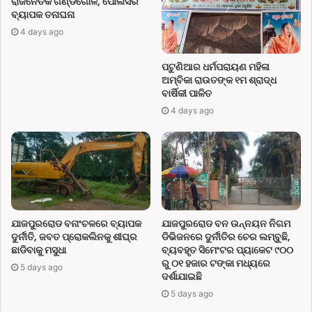
ରାଜନୈତିକ ଗଣ୍ଡଗୋଳ, ପୋଲିସର
ବ୍ୟାପକ ତନାଘନା
4 days ago
ପଟୁଣିଆର ଧର୍ମପରାୟଣ ମହିଳା
ଅମ୍ବିକା ରାଉତଙ୍କ ୧ମ ଶ୍ରାଦ୍ଧ
ବାର୍ଷିକୀ ପାଳିତ
4 days ago
ଯାଜପୁରରୋଡ ବନାଂଚଳରେ ବ୍ୟାପକ
ଯାଜପୁରରୋଡ ବନ ଉନ୍ନୟନ ନିଗମ
ଦୁର୍ନୀତି, ଜବତ ପ୍ରୋକଲିନକୁ ଶୀଘ୍ର
ଡିଭିଜନରେ ଦୁର୍ନୀତିର ଚେର ଲମ୍ବୁଛି,
ଛାଡିବାକୁ ମସୁଧା
ବ୍ୟବହୃତ ସିମେଂଟର ପ୍ୟାକେଟ ୯୦୦
ରୁ ୦୧ ହଜାର ଟଙ୍କା ମଧ୍ୟରେ
5 days ago
ଦର୍ଶାଯାଇଛି
5 days ago