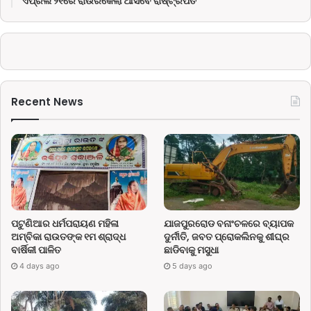
ଏପ୍ରିଲ ୨୧ରେ ରାଉରକେଲା ଆସିବେ ରାଷ୍ଟ୍ରପତି
Recent News
ପଟୁଣିଆର ଧର୍ମପରାୟଣ ମହିଳା
ଯାଜପୁରରୋଡ ବନାଂଚଳରେ ବ୍ୟାପକ
ଅମ୍ବିକା ରାଉତଙ୍କ ୧ମ ଶ୍ରାଦ୍ଧ
ଦୁର୍ନୀତି, ଜବତ ପ୍ରୋକଲିନକୁ ଶୀଘ୍ର
ବାର୍ଷିକୀ ପାଳିତ
ଛାଡିବାକୁ ମସୁଧା
4 days ago
5 days ago