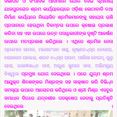
ସଭାପତି ଓ ସଂପାଦକ ଆଦିମାନେ ଯୋଗ ଦେଇ ସ୍ଥାନୀୟ
ଯାଜପୁରରୋଡ ଶ୍ରମ କାର୍ଯ୍ୟାଳୟରେ ଓଡ଼ିଶା କୋଠାବାଡି ତଥା
ନିର୍ମାଣ କାର୍ଯ୍ୟରେ ନିୟୋଜିତ ଶ୍ରମିକମାନଙ୍କୁ ସହାୟତା ରାଶି
ପ୍ରଦାନରେ ହେଉଥିବା ବିଳମ୍ବତା ଉପରେ କ୍ଷୋଭ ପ୍ରକାଶ
କରିବା ସହ ଏହା ଉପରେ ଉଚ୍ଚ ପଦାଧିକାରୀଙ୍କ ଦୃଷ୍ଟି ଆକର୍ଷଣ
ଉପରେ ମତପ୍ରକାଶ କରିଥିଲେ । ଏଥିରେ ଶ୍ରମିକ ନେତା
ପ୍ରମୋଦ ସାମଲ, ମନୋରଂଜନ ସାହୁ, କୃଷ୍ଣଚନ୍ଦ୍ର ବେହେରା,
ଲୋକନାଥ ପଲେଇ, ଶରତ ଚନ୍ଦ୍ର ରାଉତ, ପାକିଜା ବେଗମ୍‌, ରୁନୁ
ଲାଲା, ରଜନୀକାନ୍ତ ଦାସ, ଅରୁଣ କୁମାର ଦାସ, ଅଭିମନ୍ୟୁ
ବିଶ୍ୱାଳ
ପ୍ରମୁଖ ଯୋଗ ଦେଇଥିଲେ । ପରେ ଯୁଗ୍ମ ଶ୍ରମ
ଆୟୁକ୍ତ ଶିବଶଙ୍କର ମିଶ୍ରଙ୍କ ସହ ସାକ୍ଷାତ
କରି ବିଭିନ୍ନ
ସମସ୍ୟା ଉପରେ ଆଲୋଚନା କରିଥିଲେ ଓ ଶ୍ରୀ ମିଶ୍ର ଏସବୁର
ସମାଧାନ ଦିଗରେ ଯତ୍ନଶୀଳ ପଦକ୍ଷେପ ନେବାକୁ ପ୍ରତିଶୃତି
ଦେଇଥିଲେ ।