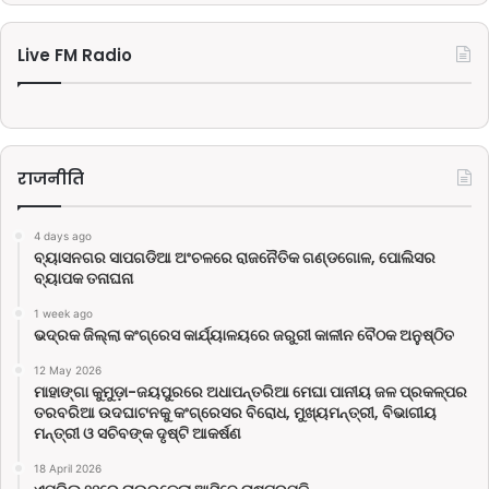
Live FM Radio
राजनीति
4 days ago
ବ୍ୟାସନଗର ସାପଗଡିଆ ଅଂଚଳରେ ରାଜନୈତିକ ଗଣ୍ଡଗୋଳ, ପୋଲିସର
ବ୍ୟାପକ ତନାଘନା
1 week ago
ଭଦ୍ରକ ଜିଲ୍ଲା କଂଗ୍ରେସ କାର୍ଯ୍ୟାଳୟରେ ଜରୁରୀ କାଳୀନ ବୈଠକ ଅନୁଷ୍ଠିତ
12 May 2026
ମାହାଙ୍ଗା କୁମୁଡ଼ା-ଜୟପୁରରେ ଅଧାପନ୍ତରିଆ ମେଘା ପାନୀୟ ଜଳ ପ୍ରକଳ୍ପର
ତରବରିଆ ଉଦଘାଟନକୁ କଂଗ୍ରେସର ବିରୋଧ, ମୁଖ୍ୟମନ୍ତ୍ରୀ, ବିଭାଗୀୟ
ମନ୍ତ୍ରୀ ଓ ସଚିବଙ୍କ ଦୃଷ୍ଟି ଆକର୍ଷଣ
18 April 2026