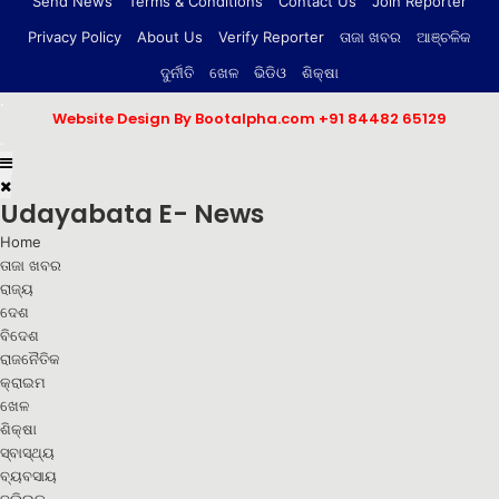
Send News
Terms & Conditions
Contact Us
Join Reporter
Privacy Policy
About Us
Verify Reporter
ତାଜା ଖବର
ଆଞ୍ଚଳିକ
ଦୁର୍ନୀତି
ଖେଳ
ଭିଡିଓ
ଶିକ୍ଷା
.
Website Design By Bootalpha.com
+91 84482 65129
.
Udayabata E- News
Home
ତାଜା ଖବର
ରାଜ୍ୟ
ଦେଶ
ବିଦେଶ
ରାଜନୈତିକ
କ୍ରାଇମ
ଖେଳ
ଶିକ୍ଷା
ସ୍ବାସ୍ଥ୍ୟ
ବ୍ୟବସାୟ