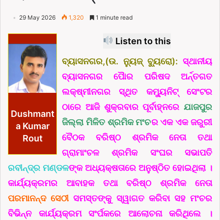
29 May 2026
1,320
1 minute read
Listen to this
ବ୍ୟାସନଗର,(ଉ. ନ୍ୟୁଜ୍ ବ୍ୟୁରୋ):
ସ୍ଥାନୀୟ
ବ୍ୟାସନଗର ପୈାର ପରିଷଦ ଅର୍ନ୍ତଗତ
ଲକ୍ଷ୍ମୀନଗର ସ୍ଥିତ କମ୍ୟୁନିଟ୍ ସେଂଟର
ଠାରେ ଆଜି ଶୁକ୍ରବାର ପୂର୍ବାହ୍ନରେ
ଯାଜପୁର
Dushmant
ଜିଲ୍ଲା ମିଳିତ ଶ୍ରମିକ ମଂଚ
ର ଏକ ଏକ ଜରୁରୀ
a Kumar
ବୈଠକ ବରିଷ୍ଠ ଶ୍ରମିକ ନେତା ତଥା
Rout
ଗ୍ରାମାଂଚଳ ଶ୍ରମିକ ସଂଘର ସଭାପତି
ରବୀନ୍ଦ୍ର ମଣ୍ଡଳ
ଙ୍କ ଅଧ୍ୟକ୍ଷତାରେ ଅନୁଷ୍ଠିତ ହୋଇଥିଲା ।
କାର୍ଯ୍ୟକ୍ରମର ଆବାହକ ତଥା ବରିଷ୍ଠ ଶ୍ରମିକ ନେତା
ପରମାନନ୍ଦ ସେଠୀ
ସମସ୍ତଙ୍କୁ ସ୍ୱାଗତ କରିବା ସହ ମଂଚର
ବିଭିନ୍ନ କାର୍ଯ୍ୟକ୍ରମ ସଂର୍ପକରେ ଆଲୋଚନା କରିଥିଲେ ।