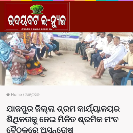
M
Home
/
ଆଞ୍ଚଳିକ
ଯାଜପୁର ଜିିଲ୍ଲା ଶ୍ରମ କାର୍ଯ୍ୟାଳୟର
ଶିଥିଳତାକୁ ନେଇ ମିଳିତ ଶ୍ରମିକ ମଂଚ
ବୈଠକରେ ଅସନ୍ତୋଷ