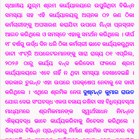
ସ୍ଥାନୀୟ ଯୁଗ୍ମ ଶ୍ରମ କାର୍ଯ୍ୟାଳୟରେ ଉପୁଜିଥିବା ବିଭିନ୍ନ
ସମସ୍ୟା ସହ ଏହି କାର୍ଯ୍ୟାଳୟରୁ ଅଚାନକ ୦୨ ଜଣ ଠିକା
କର୍ମଚାରୀଙ୍କୁ ଅପସାରଣ କରାଯିବା ଉପରେ ନିନ୍ଦା ପ୍ରସ୍ତାବ
ଆଗତ କରିଥିଲେ ଓ ସମସ୍ତେ ଏହାକୁ ସମର୍ଥନ କରିଥିଲେ । ଦୀର୍ଘ
୧୮ ବର୍ଷରୁ ଉର୍ଦ୍ଧ ଦିନ ଧରି ଠିକା କର୍ମଚାରୀ ଭାବେ କାର୍ଯ୍ୟକରୁଥିବା
ଡାଟା ଏଂଟ୍ରି ଅପରେଟରମାନଙ୍କୁ ସାରା ରାଜ୍ୟ ୦୧ ଏପ୍ରିଲ,
୨୦୨୬ ଠାରୁ କାର୍ଯ୍ୟ ବନ୍ଦ କରିଦେବା ଫଳରେ ଶ୍ରମ
କାର୍ଯ୍ୟାଳୟରେ ଏବେ ନାହିଁ ନ ଥିବା ସମସ୍ୟା ଦେଖାଦେଇଛି ।
ସରକାର ତୁରନ୍ତ ଏହା ଉପରେ ପଦକ୍ଷେପ ନେବାକୁ ସେ ଦାବୀ
କରିଥିଲେ । ଏଥିରେ ଶ୍ରମିକ ନେତା
ଦୁଷ୍ମନ୍ତ କୁମାର ରାଉତ
ଯୋଗ ଦେଇ ସଂଘବଦ୍ଧ ଏକତା ବଜାୟ ରଖିବା ସହ ବିଧିବ୍ୟବସ୍ଥା
ମାଧ୍ୟମରେ ଶ୍ରମିକମାନଙ୍କ ସ୍ୱାର୍ଥସାଧନ ନିମନ୍ତେ
ଐକ୍ୟବଦ୍ଧ ଭାବେ କାର୍ଯ୍ୟକରିବାକୁ ନିବେଦନ କରିଥିଲେ ।
ଜିଲ୍ଲାର ବିଭିନ୍ନ ପ୍ରାନ୍ତରରୁ ନିର୍ମାଣ ଶ୍ରମିକ ସଂଗଠନର ବହୁ