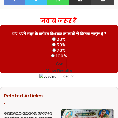
जवाब जरूर दे
आप अपने सहर के वर्तमान बिधायक के कार्यों से कितना संतुष्ट है ?
20%
50%
70%
100%
View Results
Loading ...
Related Articles
ବ୍ୟାସନଗର ସାପଗଡିଆ ଅଂଚଳରେ