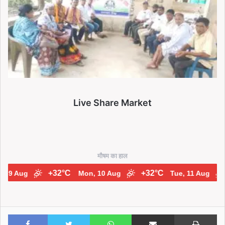
Live Share Market
मौषम का हाल
+32°C
+32°C
+2
 Aug
Mon, 10 Aug
Tue, 11 Aug
Facebook
Twitter
WhatsApp
Share via Email
Print