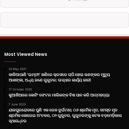
Most Viewed News
23 May 2021
କାଳିଆପାଣି ‘ଇମ୍ଫା’ ଖଣିରେ କ୍ରସରେ ଚାପି ହୋଇ ଜଣଙ୍କର ମୃତ୍ୟୁ
ଆଶଙ୍କା, ଅନ୍ୟ ଜଣେ ଗୁରୁତର; ଉଦ୍ଧାର କାର୍ଯ୍ୟ ଜାରୀ
17 October 2020
କୁଆଖିଆରେ କୋଚିଂ ସେଂଟର ମାଲିକଙ୍କ ବିଷ ପାନ କରି ଆତ୍ମହତ୍ୟା
7 June 2023
ଯାଜପୁରରୋଡରେ ପୁଣି ଏକ ରେଳ ଦୁର୍ଘଟଣା; ୦୬ ଶ୍ରମିକ ମୃତ, ସମସ୍ତ ମୃତ
ଶ୍ରମିକ କୋରେଇ ଅଂଚଳର, ୦୨ ଗୁରୁତର, ଗୁରୁତରଙ୍କୁ କଟକ ବଡ଼ମେଡ଼ିକାଲ
ସ୍ଥାନାନ୍ତର